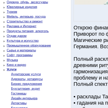
Одежда, обувь, аксессуары
Ювелирные изделия
Туризм
Мебель, интерьер, посуда
Строительство и ремонт
Реклама и Интернет
Открою финан
Продукты питания, алкоголь
Приворот по 
Отдам даром
Магические р
Культура и искусство
Германия. Во
Промышленное оборудование
Сырье и материалы
Софт, программы
Полный раскла
Музыка
древними рит
Кино и видео
Услуги
гармонизация
Аудиторские услуги
проблему и н
Адвокаты, нотариусы
Полный спектр
Бизнес предложения
Бухгалтерия, аудит
Гостиницы
• расклады Та
Дизайн интерьера
• гадания на
Детективы
Консалтинг