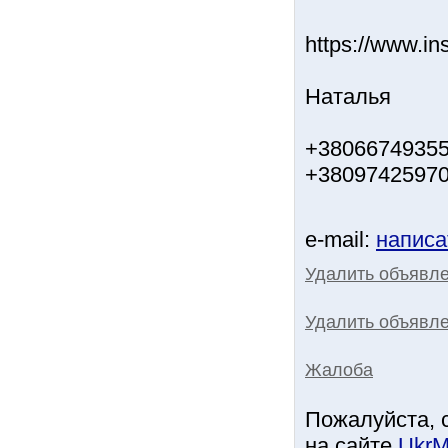
https://www.i
Наталья
+38066749355
+3809742597
e-mail:
написа
Удалить объявл
Удалить объявле
Жалоба
Пожалуйста, 
на сайте
UkrM