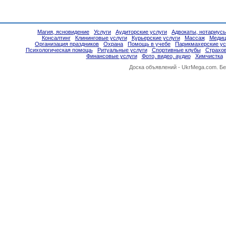
Магия, ясновидение
Услуги
Аудиторские услуги
Адвокаты, нотариус
Консалтинг
Клининговые услуги
Курьерские услуги
Массаж
Медиц
Организация праздников
Охрана
Помощь в учебе
Парикмахерские ус
Психологическая помощь
Ритуальные услуги
Спортивные клубы
Страхо
Финансовые услуги
Фото, видео, аудио
Химчистка
Доска объявлений -
UkrMega.com
. Б