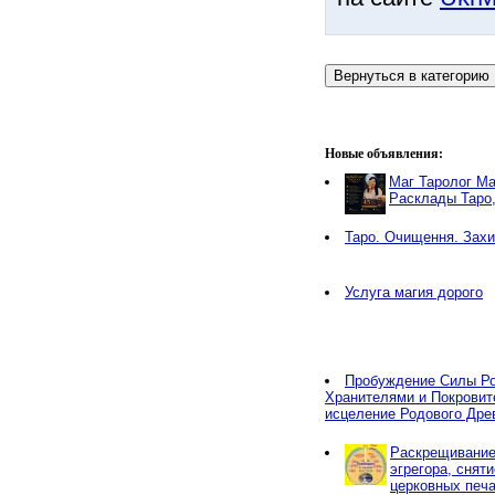
Новые объявления:
Маг Таролог Ма
Расклады Таро
Таро. Очищення. Захи
Услуга магия дорого
Пробуждение Силы Ро
Хранителями и Покровит
исцеление Родового Дре
Раскрещивание,
эгрегора, снят
церковных печа