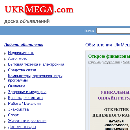
доска объявлений
Поиск:
Подать объявление
Объявления UkrMeg
Недвижимость
Открою финансовые
Авто, мото
Израиль
/
Иерусалим
/
Моди
Бытовая техника и электроника
Средства связи
Компьютеры, оргтехника, игры,
программы
Обучение
Здоровье и медицина
Красота, косметика
Работа / Вакансии
Знакомства
Спорт
Животные и растения
Детские товары