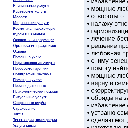
• избавление 
Клининговые услуги
• мощные лю
Курьерские услуги
• отвороты о
Массаж
• налажу отн
Медицинские услуги
Косметика, парфюмерия
• гармонизац
Курсы и Обучение
• лечение бе
Обработка информации
• решение пр
Организация праздников
Охрана
• любовная п
Помощь в учебе
• сниму вене
Парикмахерские услуги
• помогу най
Перевозки, грузчики
Полиграфия, реклама
• мощные лю
Помощь в учебе
• верну в се
Производственные
• скорректиру
Психологическая помощь
• обряды на 
Ритуальные услуги
Спортивные клубы
• избавление 
Страхование
• устраню се
Такси
• сделаю мощ
Типографии, полиграфия
Услуги связи
• изготовлю 