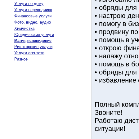
Услуги по дому
• обряды для
Услуги переводчика
• настрою де
Финансовые услуги
Фото, видео, аудио
• помогу в би
Химчистка
• продвину по
Юридические услуги
• помощь в у
Магия, ясновидение
• открою фин
Риэлторские услуги
Услуги агентств
• налажу отн
Разное
• помощь в б
• обряды для
• избавление 
Полный компл
Звоните!
Работаю дист
ситуации!