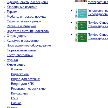
Одежда, обувь, аксессуары
фотографии 
Ювелирные изделия
Гипертония и
Туризм
Суперздоров
Мебель, интерьер, посуда
Строительство и ремонт
Прибор Супер
Реклама и Интернет
стенокардия 
Продукты питания, алкоголь
Прибор Супер
Отдам даром
стенокардия 
Культура и искусство
Промышленное оборудование
Сырье и материалы
Софт, программы
Музыка
Кино и видео
Фильмы
Видеоклипы
Видео для сотовых
Видео для КПК
Рецензии, новости кино
Киноафиша
DVD
Разное
Услуги