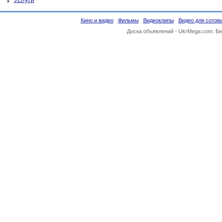
Кино и видео
Фильмы
Видеоклипы
Видео для сотов
Доска объявлений -
UkrMega.com
. Б