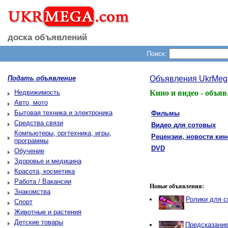
доска объявлений
Поиск:
Подать объявление
Объявления UkrMeg
Недвижимость
Кино и видео - объя
Авто, мото
Бытовая техника и электроника
Фильмы
Средства связи
Видео для сотовых
Компьютеры, оргтехника, игры,
Рецензии, новости кин
программы
DVD
Обучение
Здоровье и медицина
Красота, косметика
Работа / Вакансии
Новые объявления:
Знакомства
Ролики для с
Спорт
Животные и растения
Детские товары
Предсказание