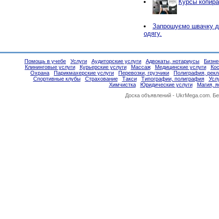
Курсы копира
Запрошуємо швачку д
одягу.
Помощь в учебе
Услуги
Аудиторские услуги
Адвокаты, нотариусы
Бизне
Клининговые услуги
Курьерские услуги
Массаж
Медицинские услуги
Ко
Охрана
Парикмахерские услуги
Перевозки, грузчики
Полиграфия, рек
Спортивные клубы
Страхование
Такси
Типографии, полиграфия
Усл
Химчистка
Юридические услуги
Магия, 
Доска объявлений -
UkrMega.com
. Б