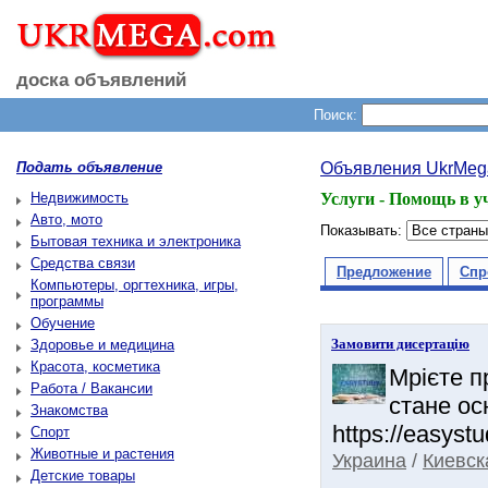
доска объявлений
Поиск:
Подать объявление
Объявления UkrMeg
Недвижимость
Услуги - Помощь в у
Авто, мото
Показывать:
Бытовая техника и электроника
Средства связи
Предложение
Спр
Компьютеры, оргтехника, игры,
программы
Обучение
Замовити дисертацію
Здоровье и медицина
Красота, косметика
Мрієте п
Работа / Вакансии
стане ос
Знакомства
https://easystu
Спорт
Животные и растения
Украина
/
Киевск
Детские товары