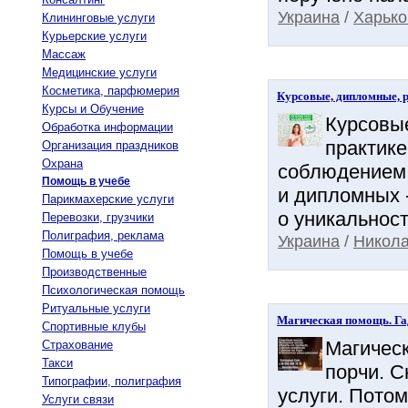
Украина
/
Харько
Клининговые услуги
Курьерские услуги
Массаж
Медицинские услуги
Косметика, парфюмерия
Курсовые, дипломные, р
Курсы и Обучение
Курсовые
Обработка информации
практике
Организация праздников
Охрана
соблюдением 
Помощь в учебе
и дипломных -
Парикмахерские услуги
о уникальност
Перевозки, грузчики
Полиграфия, реклама
Украина
/
Никола
Помощь в учебе
Производственные
Психологическая помощь
Ритуальные услуги
Магическая помощь. Га
Спортивные клубы
Магическ
Страхование
Такси
порчи. С
Типографии, полиграфия
услуги. Пото
Услуги связи