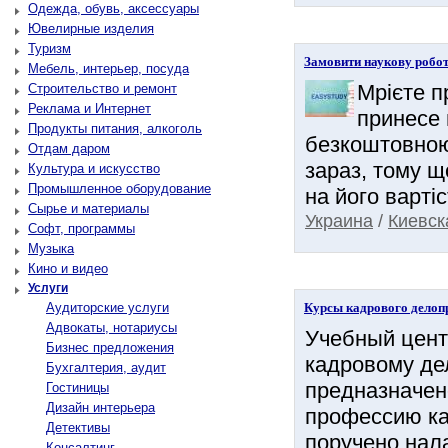
Одежда, обувь, аксессуары
Ювелирные изделия
Туризм
Замовити наукову робо
Мебель, интерьер, посуда
Мрієте п
Строительство и ремонт
Реклама и Интернет
принесе 
Продукты питания, алкоголь
безкоштовною
Отдам даром
зараз, тому 
Культура и искусство
Промышленное оборудование
на його вартіст
Сырье и материалы
Украина
/
Киевск
Софт, программы
Музыка
Кино и видео
Услуги
Аудиторские услуги
Курсы кадрового делоп
Адвокаты, нотариусы
Учебный цент
Бизнес предложения
кадровому де
Бухгалтерия, аудит
предназначен
Гостиницы
Дизайн интерьера
профессию кад
Детективы
поручено нала
Консалтинг