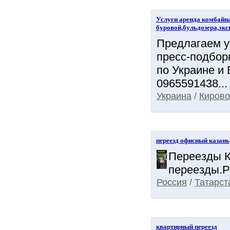
Услуги аренда комбайна
буровой,бульдозера,экс
Предлагаем ус
пресс-подбор
по Украине и Е
0965591438...
Украина
/
Кирово
переезд офисный казань
Переезды К
переезды.Р
Россия
/
Татарст
квартирный переезд