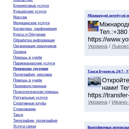
Клининговые услуги
Курьерские услуги
Міжнародні автобусні п
Массаж
Медицинские услуги
Міжнародн
Косметика, парфюмерия
Тел.:+380 
Курсы и Обучение
https://www.yo
Обработка информации
Украина
/
Львовс
Организация праздников
Охрана
Помощь в учебе
Парикмахерские услуги
Перевозки, грузчики
Такси Буковель 24/7 - 
Полиграфия, реклама
Откройте
Помощь в учебе
Производственные
нами! Тел
Психологическая помощь
https://transfe
Ритуальные услуги
Украина
/
Ивано-
Спортивные клубы
Страхование
Такси
Типографии, полиграфия
Услуги связи
Контейнерные перевозк