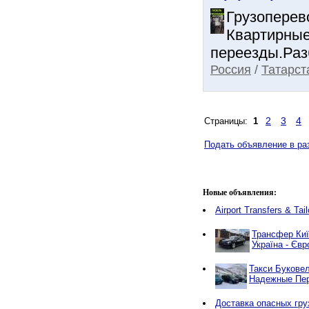
Грузоперев
Квартирные
переезды.Разб
Россия
/
Татарст
2
3
4
Страницы:
1
Подать объявление в раз
Новые объявления:
Airport Transfers & Tai
Трансфер Київ
Україна - Євр
Такси Буковел
Надежные Пер
Доставка опасных гру