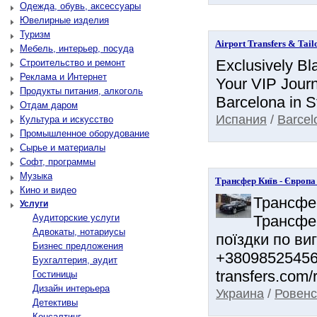
Одежда, обувь, аксессуары
Ювелирные изделия
Туризм
Airport Transfers & Tail
Мебель, интерьер, посуда
Exclusively Bl
Строительство и ремонт
Реклама и Интернет
Your VIP Journ
Продукты питания, алкоголь
Barcelona in St
Отдам даром
Испания
/
Barcel
Культура и искусство
Промышленное оборудование
Сырье и материалы
Софт, программы
Музыка
Трансфер Київ - Європа -
Кино и видео
Трансфер
Услуги
Аудиторские услуги
Трансфер
Адвокаты, нотариусы
поїздки по виг
Бизнес предложения
+380985254566
Бухгалтерия, аудит
transfers.com/r
Гостиницы
Дизайн интерьера
Украина
/
Ровенс
Детективы
Консалтинг