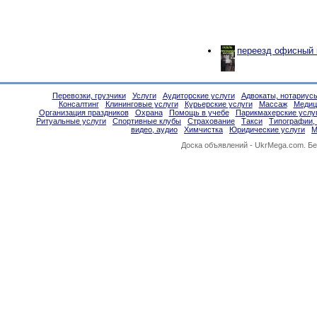
переезд офисный 
Перевозки, грузчики
Услуги
Аудиторские услуги
Адвокаты, нотариус
Консалтинг
Клининговые услуги
Курьерские услуги
Массаж
Медиц
Организация праздников
Охрана
Помощь в учебе
Парикмахерские услу
Ритуальные услуги
Спортивные клубы
Страхование
Такси
Типографии,
видео, аудио
Химчистка
Юридические услуги
М
Доска объявлений -
UkrMega.com
. Б