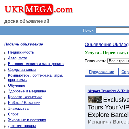
доска объявлений
Поиск:
Подать объявление
Объявления UkrMeg
Недвижимость
Услуги - Перевозки, 
Авто, мото
Показывать:
Бытовая техника и электроника
Средства связи
Предложение
Спр
Компьютеры, оргтехника, игры,
программы
Обучение
Airport Transfers & Tail
Здоровье и медицина
Красота, косметика
Exclusive
Работа / Вакансии
Tours Your VIP
Знакомства
Explore Barcelo
Спорт
Животные и растения
Испания
/
Barcel
Детские товары