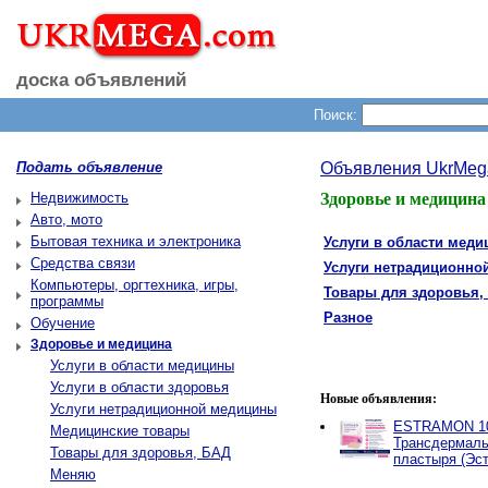
доска объявлений
Поиск:
Подать объявление
Объявления UkrMeg
Недвижимость
Здоровье и медицина
Авто, мото
Бытовая техника и электроника
Услуги в области мед
Средства связи
Услуги нетрадиционно
Компьютеры, оргтехника, игры,
Товары для здоровья,
программы
Разное
Обучение
Здоровье и медицина
Услуги в области медицины
Услуги в области здоровья
Новые объявления:
Услуги нетрадиционной медицины
ESTRAMON 100
Медицинские товары
Трансдермаль
Товары для здоровья, БАД
пластыря (Эст
Меняю