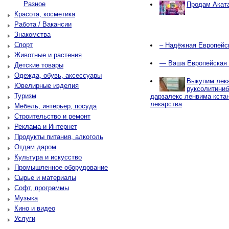
Разное
Продам Акат
Красота, косметика
Работа / Вакансии
Знакомства
Спорт
– Надёжная Европейс
Животные и растения
— Ваша Европейская 
Детские товары
Одежда, обувь, аксессуары
Выкупим лека
Ювелирные изделия
руксолитиниб
Туризм
дарзалекс ленвима кстан
лекарства
Мебель, интерьер, посуда
Строительство и ремонт
Реклама и Интернет
Продукты питания, алкоголь
Отдам даром
Культура и искусство
Промышленное оборудование
Сырье и материалы
Софт, программы
Музыка
Кино и видео
Услуги