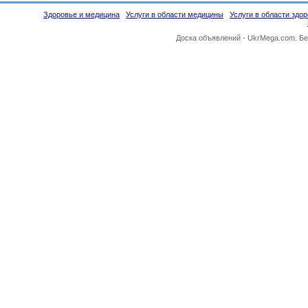
Здоровье и медицина
Услуги в области медицины
Услуги в области здо
Доска объявлений -
UkrMega.com
. Б