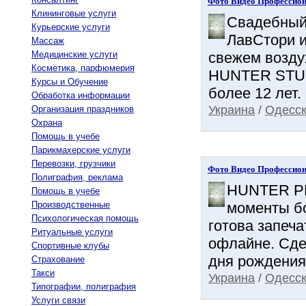
Фото Видео Профессион
Клининговые услуги
Свадебный 
Курьерские услуги
ЛавСтори и
Массаж
Медицинские услуги
свежем возду
Косметика, парфюмерия
HUNTER STUDI
Курсы и Обучение
более 12 лет.
Обработка информации
Украина
/
Одесск
Организация праздников
Охрана
Помощь в учебе
Парикмахерские услуги
Перевозки, грузчики
Фото Видео Профессион
Полиграфия, реклама
HUNTER PR
Помощь в учебе
Производственные
моменты б
Психологическая помощь
готова запеч
Ритуальные услуги
офлайне. Сде
Спортивные клубы
дня рождения
Страхование
Такси
Украина
/
Одесск
Типографии, полиграфия
Услуги связи