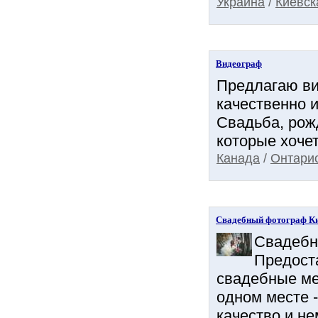
Украина
/
Киевск
Видеограф
Предлагаю ви
качественно 
Свадьба, рож
которые хочет
Канада
/
Онтари
Свадебный фотограф Кие
Свадебн
Предост
свадебные ме
одном месте -
качество и не