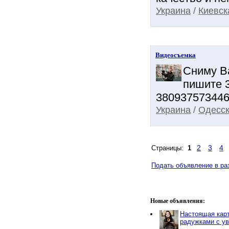
Украина
/
Киевск
Видеосъемка
Сниму В
пишите 3
380937573446
Украина
/
Одесск
2
3
4
Страницы:
1
Подать объявление в раз
Новые объявления:
Настоящая кар
радужками с ув