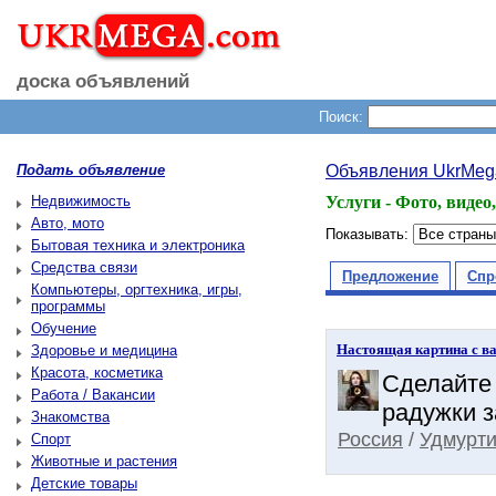
доска объявлений
Поиск:
Подать объявление
Объявления UkrMeg
Недвижимость
Услуги - Фото, видео,
Авто, мото
Показывать:
Бытовая техника и электроника
Средства связи
Предложение
Спр
Компьютеры, оргтехника, игры,
программы
Обучение
Настоящая картина с в
Здоровье и медицина
Красота, косметика
Сделайте 
Работа / Вакансии
радужки з
Знакомства
Россия
/
Удмурт
Спорт
Животные и растения
Детские товары