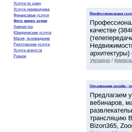
Услуги по дому
Услуги переводчика
Профессиональная съем
Финансовые услуги
Фото, видео, аудио
Профессионал
Химчистка
качестве (38
Юридические услуги
(телепередачи
Магия, ясновидение
Недвижимость
Риэлторские услуги
Услуги агентств
архитектуры) 
Разное
Украина
/
Киевск
Организация онлайн - т
Предлагаем у
вебинаров, м
развлекатель
трансляцию В
Bizon365, Zoo