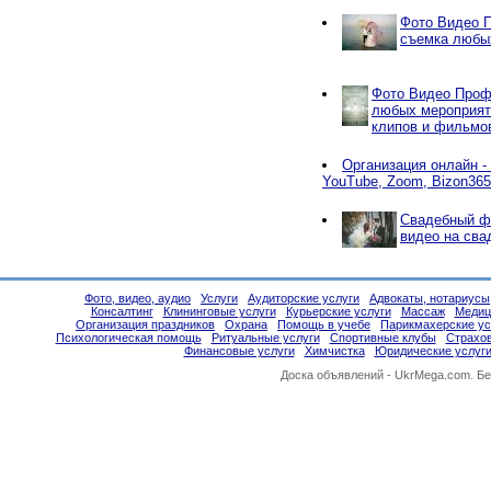
Фото Видео 
съемка любы
Фото Видео Проф
любых мероприят
клипов и фильмо
Организация онлайн -
YouTube, Zoom, Bizon365
Свадебный ф
видео на сва
Фото, видео, аудио
Услуги
Аудиторские услуги
Адвокаты, нотариусы
Консалтинг
Клининговые услуги
Курьерские услуги
Массаж
Медиц
Организация праздников
Охрана
Помощь в учебе
Парикмахерские ус
Психологическая помощь
Ритуальные услуги
Спортивные клубы
Страхо
Финансовые услуги
Химчистка
Юридические услуг
Доска объявлений -
UkrMega.com
. Б