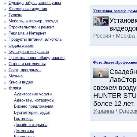
Одежда, обувь, аксессуары
Ювелирные изделия
Установка, замена, рем
Туризм
Установк
Мебель, интерьер, посуда
видеодом
Строительство и ремонт
Реклама и Интернет
Россия
/
Москва 
Продукты питания, алкоголь
Отдам даром
Культура и искусство
Промышленное оборудование
Фото Видео Профессио
Сырье и материалы
Софт, программы
Свадебн
Музыка
ЛавСтор
Кино и видео
свежем возду
Услуги
Аудиторские услуги
HUNTER STUDI
Адвокаты, нотариусы
более 12 лет.
Бизнес предложения
Украина
/
Одесск
Бухгалтерия, аудит
Гостиницы
Дизайн интерьера
Детективы
Консалтинг