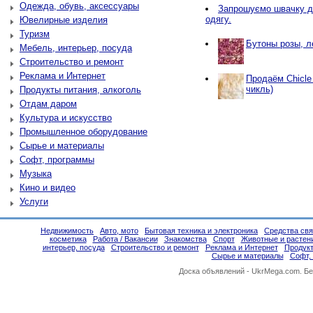
Одежда, обувь, аксессуары
Запрошуємо швачку д
одягу.
Ювелирные изделия
Туризм
Бутоны розы, л
Мебель, интерьер, посуда
Строительство и ремонт
Реклама и Интернет
Продаём Chicle
чикль)
Продукты питания, алкоголь
Отдам даром
Культура и искусство
Промышленное оборудование
Сырье и материалы
Софт, программы
Музыка
Кино и видео
Услуги
Недвижимость
Авто, мото
Бытовая техника и электроника
Средства свя
косметика
Работа / Вакансии
Знакомства
Спорт
Животные и растен
интерьер, посуда
Строительство и ремонт
Реклама и Интернет
Продукт
Сырье и материалы
Софт,
Доска объявлений -
UkrMega.com
. Б