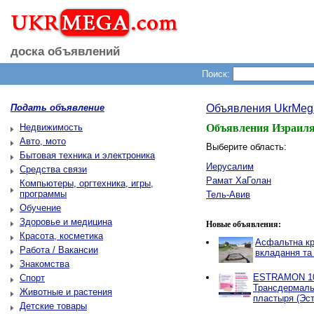
доска объявлений
Поиск:
Подать объявление
Объявления UkrMeg
Недвижимость
Объявления Израил
Авто, мото
Выберите область:
Бытовая техника и электроника
Иерусалим
Средства связи
Рамат ХаГолан
Компьютеры, оргтехника, игры,
программы
Тель-Авив
Обучение
Здоровье и медицина
Новые объявления:
Красота, косметика
Асфальтна кр
Работа / Вакансии
вкладання та
Знакомства
ESTRAMON 100
Спорт
Трансдермаль
Животные и растения
пластыря (Эст
Детские товары