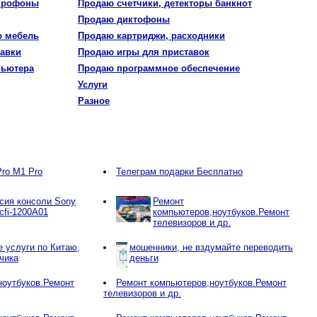
крофоны
Продаю счетчики, детекторы банкнот
Продаю диктофоны
 мебель
Продаю картриджи, расходники
авки
Продаю игры для приставок
пьютера
Продаю программное обеспечение
Услуги
Разное
ro M1 Pro
Телеграм подарки Бесплатно
сия консоли Sony
Ремонт
 cfi-1200A01
компьютеров,ноутбуков.Ремонт
телевизоров и др.
 услуги по Китаю,
мошенники, не вздумайте переводить
чика
деньги
ноутбуков.Ремонт
Ремонт компьютеров,ноутбуков.Ремонт
телевизоров и др.