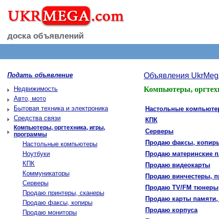
доска объявлений
Подать объявление
Объявления UkrMeg
Недвижимость
Компьютеры, оргтехн
Авто, мото
Бытовая техника и электроника
Настольные компьют
Средства связи
КПК
Компьютеры, оргтехника, игры,
Серверы
программы
Продаю факсы, копир
Настольные компьютеры
Ноутбуки
Продаю материнские 
КПК
Продаю видеокарты
Коммуникаторы
Продаю винчестеры, 
Серверы
Продаю TV/FM тюнеры
Продаю принтеры, сканеры
Продаю карты памяти
Продаю факсы, копиры
Продаю корпуса
Продаю мониторы