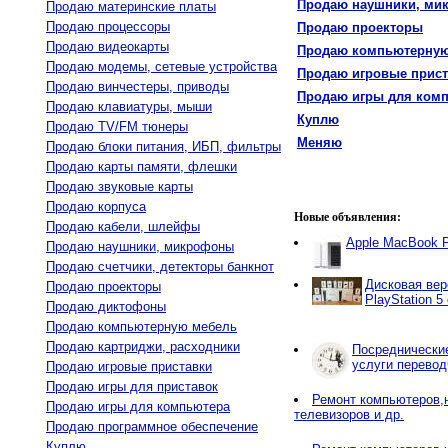
Продаю наушники, ми
Продаю материнские платы
Продаю процессоры
Продаю проекторы
Продаю видеокарты
Продаю компьютерную
Продаю модемы, сетевые устройства
Продаю игровые прист
Продаю винчестеры, приводы
Продаю игры для ком
Продаю клавиатуры, мыши
Куплю
Продаю TV/FM тюнеры
Меняю
Продаю блоки питания, ИБП, фильтры
Продаю карты памяти, флешки
Продаю звуковые карты
Продаю корпуса
Новые объявления:
Продаю кабели, шлейфы
Apple MacBook P
Продаю наушники, микрофоны
Продаю счетчики, детекторы банкнот
Дисковая вер
Продаю проекторы
PlayStation 5
Продаю диктофоны
Продаю компьютерную мебель
Продаю картриджи, расходники
Посреднические
услуги перевод
Продаю игровые приставки
Продаю игры для приставок
Ремонт компьютеров,
Продаю игры для компьютера
телевизоров и др.
Продаю программное обеспечение
Куплю