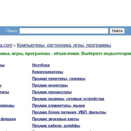
Поиск:
a.com
Компьютеры, оргтехника, игры, программы
>
ика, игры, программы - объявления. Выберите подкатегори
еры
Ноутбуки
Коммуникаторы
Продаю принтеры, сканеры
ы
Продаю мониторы
платы
Продаю процессоры
Продаю модемы, сетевые устройства
приводы
Продаю клавиатуры, мыши
Продаю блоки питания, ИБП, фильтры
, флешки
Продаю звуковые карты
Продаю кабели, шлейфы