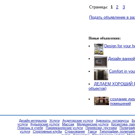
2
3
Страницы:
1
Подать объявление в ра
Новые объявления:
Design for your 
Дизайн ванно
Comfort in yo
ДЕЛАЕМ ХОРОШИЙ РЕ
объектов)
создание диз
помещений
Дизайн интерьера
Услуги
Аудиторские услуги
Адвокаты, нотариусы
Б
услуги
Курьерские услуги
Массаж
Медицинские услуги
Косметика, па
Помощь в учебе
Парикмахерские услуги
Перевозки, грузчики
Полиграф
услуги
Спортивные клубы
Страхование
Такси
Типографии, полиграф