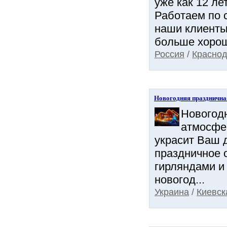
уже как 12 ле
Работаем по 
наши клиенты.
больше хорош
Россия
/
Краснод
Новогодняя празднична
Новогод
атмосфе
украсит Ваш 
праздничное 
гирляндами и
новогод...
Украина
/
Киевск