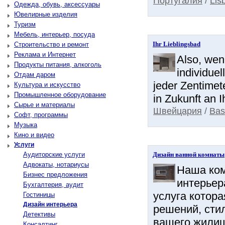
Португалия
/
Lis
Одежда, обувь, аксессуары
Ювелирные изделия
Туризм
Мебель, интерьер, посуда
Ihr Lieblingsbad
Строительство и ремонт
Реклама и Интернет
Also, wen
Продукты питания, алкоголь
individue
Отдам даром
jeder Zentimet
Культура и искусство
Промышленное оборудование
in Zukunft an I
Сырье и материалы
Швейцария
/
Bas
Софт, программы
Музыка
Кино и видео
Услуги
Аудиторские услуги
Дизайн ванной комнаты
Адвокаты, нотариусы
Наша ком
Бизнес предложения
интерьер
Бухгалтерия, аудит
услуга котор
Гостиницы
Дизайн интерьера
решений, сти
Детективы
вашего жилища
Консалтинг