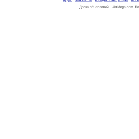
аудио
Химчистка
Юридические услуги
Маги
Доска объявлений -
UkrMega.com
. Б