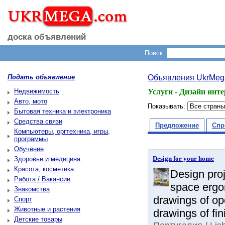
доска объявлений
Поиск:
Подать объявление
Объявления UkrMeg
Недвижимость
Услуги - Дизайн инт
Авто, мото
Показывать:
Бытовая техника и электроника
Средства связи
Предложение
Спр
Компьютеры, оргтехника, игры,
программы
Обучение
Design for your home
Здоровье и медицина
Красота, косметика
Design proje
Работа / Вакансии
space ergon
Знакомства
drawings of op
Спорт
Животные и растения
drawings of fin
Детские товары