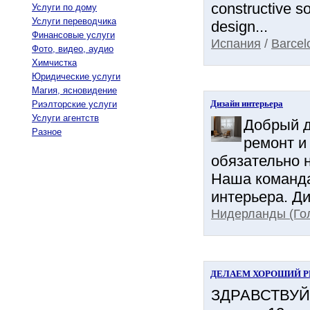
constructive s
Услуги по дому
Услуги переводчика
design...
Финансовые услуги
Испания
/
Barcel
Фото, видео, аудио
Химчистка
Юридические услуги
Магия, ясновидение
Дизайн интерьера
Риэлторские услуги
Услуги агентств
Добрый д
Разное
ремонт и
обязательно н
Наша команда
интерьера. Ди
Нидерланды (Го
ДЕЛАЕМ ХОРОШИЙ РЕМО
ЗДРАВСТВУЙТЕ