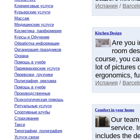
Испания
/
Barcel
Клининговые услуги
Курьерские услуги
Массаж
Медицинские услуги
Косметика, парфюмерия
Kitchen Design
Курсы и Обучение
Are you i
Обработка информации
room des
Организация праздников
Охрана
course, you ca
Помощь в учебе
lot of pictures
Парикмахерские услуги
ergonomics, fur
Перевозки, грузчики
Полиграфия, реклама
Испания
/
Barcel
Помощь в учебе
Производственные
Психологическая помощь
Ритуальные услуги
Comfort in your home
Спортивные клубы
Our team 
Страхование
Такси
service. 
Типографии, полиграфия
includes the de
Услуги связи