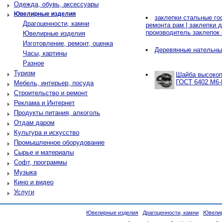
Одежда, обувь, аксессуары
Ювелирные изделия
заклепки стальные гос
Драгоценности, камни
ремонта рам | заклепки д
производитель заклепок
Ювелирные изделия
Изготовление, ремонт, оценка
Деревянные нательны
Часы, картины
Разное
Туризм
Шайба высокоп
ГОСТ 6402 М6-
Мебель, интерьер, посуда
Строительство и ремонт
Реклама и Интернет
Продукты питания, алкоголь
Отдам даром
Культура и искусство
Промышленное оборудование
Сырье и материалы
Софт, программы
Музыка
Кино и видео
Услуги
Ювелирные изделия
Драгоценности, камни
Ювелир