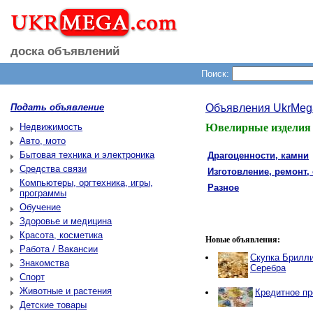
доска объявлений
Поиск:
Подать объявление
Объявления UkrMeg
Недвижимость
Ювелирные изделия 
Авто, мото
Бытовая техника и электроника
Драгоценности, камни
Средства связи
Изготовление, ремонт,
Компьютеры, оргтехника, игры,
Разное
программы
Обучение
Здоровье и медицина
Красота, косметика
Новые объявления:
Работа / Вакансии
Скупка Брилли
Знакомства
Серебра
Спорт
Животные и растения
Кредитное п
Детские товары