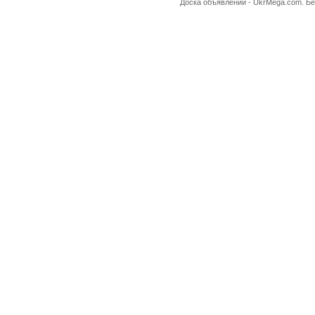
Доска объявлений -
UkrMega.com
. Б