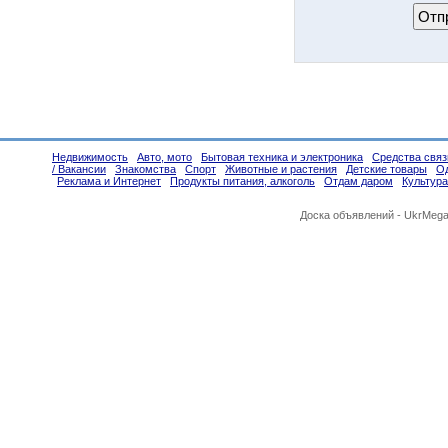
Недвижимость
Авто, мото
Бытовая техника и электроника
Средства связ
/ Вакансии
Знакомства
Спорт
Животные и растения
Детские товары
Од
Реклама и Интернет
Продукты питания, алкоголь
Отдам даром
Культура
Доска объявлений -
UkrMega