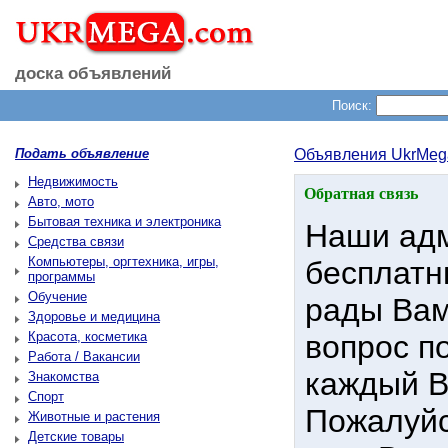
доска объявлений
Поиск:
Подать объявление
Объявления UkrMeg
Недвижимость
Обратная связь
Авто, мото
Бытовая техника и электроника
Наши адм
Средства связи
Компьютеры, оргтехника, игры,
бесплатн
программы
Обучение
рады Вам
Здоровье и медицина
Красота, косметика
вопрос п
Работа / Вакансии
каждый В
Знакомства
Спорт
Пожалуйс
Животные и растения
Детские товары