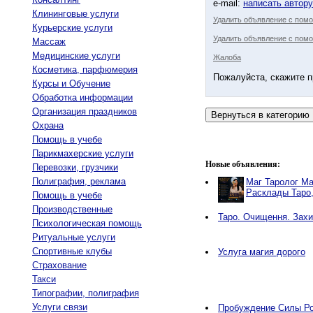
e-mail:
написать автор
Клининговые услуги
Удалить объявление с пом
Курьерские услуги
Удалить объявление с помо
Массаж
Медицинские услуги
Жалоба
Косметика, парфюмерия
Пожалуйста, скажите п
Курсы и Обучение
Обработка информации
Организация праздников
Охрана
Помощь в учебе
Парикмахерские услуги
Новые объявления:
Перевозки, грузчики
Полиграфия, реклама
Маг Таролог Ма
Расклады Таро
Помощь в учебе
Производственные
Таро. Очищення. Захи
Психологическая помощь
Ритуальные услуги
Спортивные клубы
Услуга магия дорого
Страхование
Такси
Типографии, полиграфия
Услуги связи
Пробуждение Силы Ро