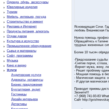
Одежда, обувь, аксессуары
Ювелирные изделия
Туризм
Мебель, интерьер, посуда
Строительство и ремонт
Реклама и Интернет
Ясновидящая Сочи. Гад
любовь Вишневская Га
Продукты питания, алкоголь
Отдам даром
Нужна помощь професси
Культура и искусство
Обращайтесь к Галине 
трудных жизненных си
Промышленное оборудование
Сырье и материалы
Более 10 тысяч обрядо
Софт, программы
-Предсказание судьбы 
Музыка
-Снятие порчи, сглаза,
Кино и видео
-Вернет мужа, жену, л
Услуги
- Решит проблему один
- Мощная помощь в би
Аудиторские услуги
- Магическая защита: 
Адвокаты, нотариусы
- И другая магическая
Бизнес предложения
Проводит приемы диста
Бухгалтерия, аудит
Звоните!!!
Гостиницы
+7 (968) 741-93-83 Wha
Дизайн интерьера
Сайт http://gvishnevska
Детективы
Консалтинг