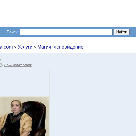
Поиск:
a.com
Услуги
Магия, ясновидение
>
>
.
й
/
Сочи объявления