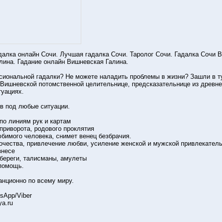
алка онлайн Сочи. Лучшая гадалка Сочи. Таролог Сочи. Гадалка Сочи 
лина. Гадание онлайн Вишневская Галина.
ональной гадалки? Не можете наладить проблемы в жизни? Зашли в туп
Вишневской потомственной целительнице, предсказательнице из древне
туациях.
в под любые ситуации.
по линиям рук и картам
 приворота, родового проклятия
юбимого человека, снимет венец безбрачия.
очества, привлечение любви, усиление женской и мужской привлекатель
знесе
обереги, талисманы, амулеты
 помощь.
нционно по всему миру.
tsApp/Viber
ya.ru