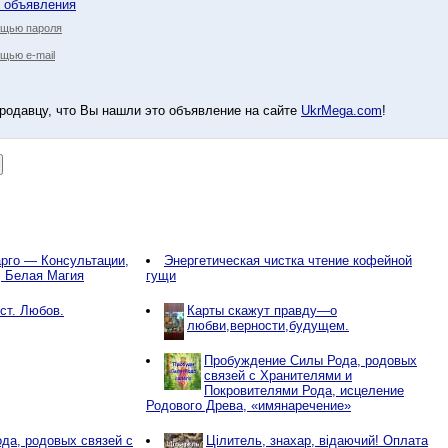
у объявления
ощью пароля
щью e-mail
родавцу, что Вы нашли это объявление на сайте
UkrMega.com
!
рго — Консультации,
Энергетическая чистка чтение кофейной
, Белая Магия
гущи
ст. Любов.
Карты скажут правду—о
любви,верности,будущем.
Пробуждение Силы Рода, родовых
связей с Хранителями и
Покровителями Рода, исцеление
Родового Древа, «имянаречение»
да, родовых связей с
Цілитель, знахар, відаючий! Оплата