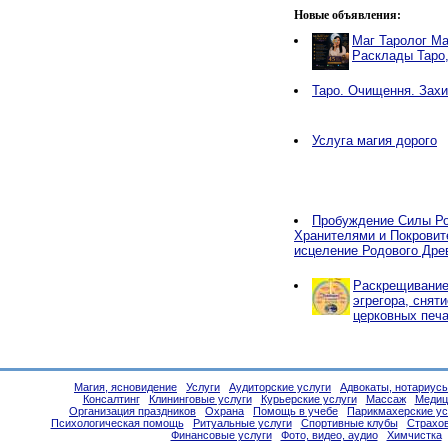
Новые объявления:
Маг Таролог Ма
Расклады Таро
Таро. Очищення. Захи
Услуга магия дорого
Пробуждение Силы Ро
Хранителями и Покровит
исцеление Родового Дре
Раскрещивание,
эгрегора, снят
церковных печа
Магия, ясновидение
Услуги
Аудиторские услуги
Адвокаты, нотариус
Консалтинг
Клининговые услуги
Курьерские услуги
Массаж
Медиц
Организация праздников
Охрана
Помощь в учебе
Парикмахерские ус
Психологическая помощь
Ритуальные услуги
Спортивные клубы
Страхо
Финансовые услуги
Фото, видео, аудио
Химчистка