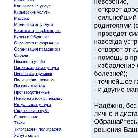
невезение,
Клининговые услуги
- откроет доро
Курьерские услуги
- сильнейший 
Массаж
родителями (
Медицинские услуги
Косметика, парфюмерия
- проведет с
Курсы и Обучение
навсегда устр
Обработка информации
- отворот от 
Организация праздников
Охрана
- помощь в п
Помощь в учебе
- избавление 
Парикмахерские услуги
болезней);
Перевозки, грузчики
Полиграфия, реклама
- точнейшее г
Помощь в учебе
- и другие ма
Производственные
Психологическая помощь
Надёжно, без
Ритуальные услуги
Спортивные клубы
лично и дист
Страхование
Обращайтесь,
Такси
решения Ваши
Типографии, полиграфия
Услуги связи