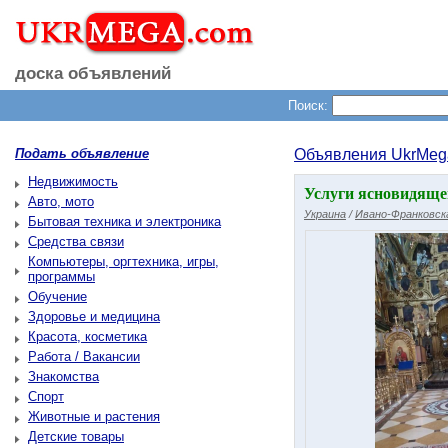
доска объявлений
Поиск:
Подать объявление
Объявления UkrMeg
Недвижимость
Услуги ясновидяще
Авто, мото
Украина
/
Ивано-Франковск
Бытовая техника и электроника
Средства связи
Компьютеры, оргтехника, игры,
программы
Обучение
Здоровье и медицина
Красота, косметика
Работа / Вакансии
Знакомства
Спорт
Животные и растения
Детские товары