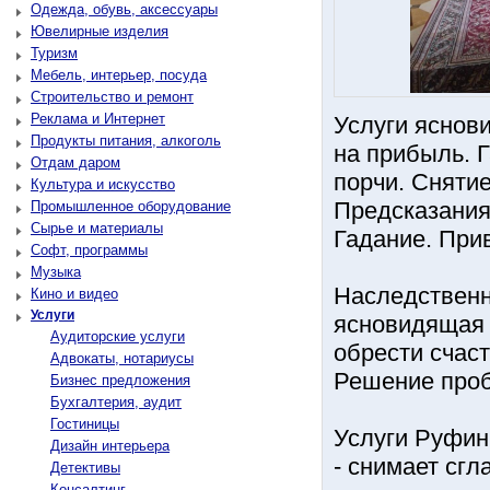
Одежда, обувь, аксессуары
Ювелирные изделия
Туризм
Мебель, интерьер, посуда
Строительство и ремонт
Реклама и Интернет
Услуги яснов
Продукты питания, алкоголь
на прибыль. 
Отдам даром
порчи. Сняти
Культура и искусство
Предсказания
Промышленное оборудование
Сырье и материалы
Гадание. При
Софт, программы
Музыка
Наследственн
Кино и видео
Услуги
ясновидящая 
Аудиторские услуги
обрести счаст
Адвокаты, нотариусы
Решение проб
Бизнес предложения
Бухгалтерия, аудит
Гостиницы
Услуги Руфин
Дизайн интерьера
- снимает сгл
Детективы
Консалтинг