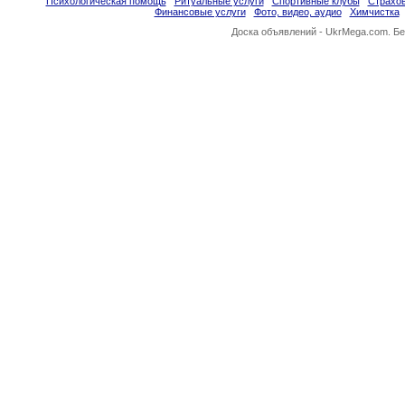
Психологическая помощь
Ритуальные услуги
Спортивные клубы
Страхо
Финансовые услуги
Фото, видео, аудио
Химчистка
Доска объявлений -
UkrMega.com
. Б