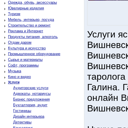
Одежда, обувь, аксессуары
Ювелирные изделия
Туризм
Мебель, интерьер, посуда
Строительство и ремонт
Реклама и Интернет
Услуги я
Продукты питания, алкоголь
Вишневск
Отдам даром
Культура и искусство
Вишневск
Промышленное оборудование
Сырье и материалы
Вишневск
Софт, программы
Музыка
таролога
Кино и видео
Услуги
Галина. 
Аудиторские услуги
Адвокаты, нотариусы
онлайн В
Бизнес предложения
Бухгалтерия, аудит
Вишневск
Гостиницы
Дизайн интерьера
Детективы
Консалтинг