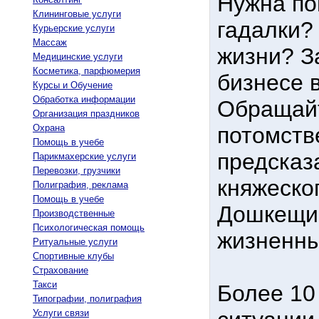
Нужна п
Клининговые услуги
гадалки?
Курьерские услуги
Массаж
жизни? З
Медицинские услуги
Косметика, парфюмерия
бизнесе 
Курсы и Обучение
Обработка информации
Обращайт
Организация праздников
Охрана
потомств
Помощь в учебе
предсказ
Парикмахерские услуги
Перевозки, грузчики
княжеско
Полиграфия, реклама
Помощь в учебе
Дошкещи,
Производственные
Психологическая помощь
жизненны
Ритуальные услуги
Спортивные клубы
Страхование
Такси
Более 10
Типографии, полиграфия
Услуги связи