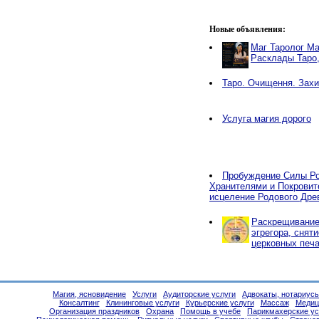
Новые объявления:
Маг Таролог Ма
Расклады Таро
Таро. Очищення. Захи
Услуга магия дорого
Пробуждение Силы Ро
Хранителями и Покровит
исцеление Родового Дре
Раскрещивание,
эгрегора, снят
церковных печа
Магия, ясновидение
Услуги
Аудиторские услуги
Адвокаты, нотариус
Консалтинг
Клининговые услуги
Курьерские услуги
Массаж
Медиц
Организация праздников
Охрана
Помощь в учебе
Парикмахерские ус