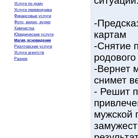
ситуации
Услуги по дому
Услуги переводчика
Финансовые услуги
-Предска
Фото, видео, аудио
Химчистка
картам
Юридические услуги
Магия, ясновидение
-Снятие п
Риэлторские услуги
Услуги агентств
родового
Разное
-Вернет 
снимет в
- Решит 
привлече
мужской 
замужест
результа