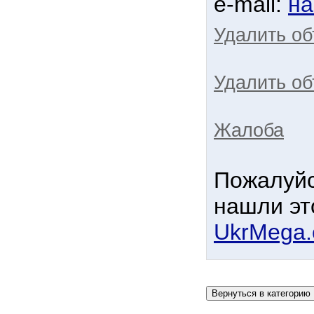
e-mail:
на
Удалить о
Удалить об
Жалоба
Пожалуйс
нашли эт
UkrMega