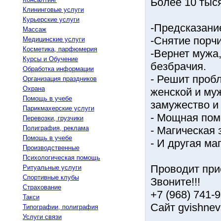
Более 10 тыс
Клининговые услуги
Курьерские услуги
-Предсказани
Массаж
-Снятие порчи
Медицинские услуги
Косметика, парфюмерия
-Вернет мужа,
Курсы и Обучение
безбрачия.
Обработка информации
- Решит проб
Организация праздников
Охрана
женской и му
Помощь в учебе
замужество и
Парикмахерские услуги
- Мощная пом
Перевозки, грузчики
Полиграфия, реклама
- Магическая
Помощь в учебе
- И другая ма
Производственные
Психологическая помощь
Проводит при
Ритуальные услуги
Спортивные клубы
Звоните!!!
Страхование
+7 (968) 741-
Такси
Сайт gvishnev
Типографии, полиграфия
Услуги связи