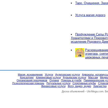
Таро. Очищення. Захи
Услуга магия дорого
Пробуждение Силы Ро
Хранителями и Покровит
исцеление Родового Дре
Раскрещивание,
эгрегора, снят
церковных печа
Магия, ясновидение
Услуги
Аудиторские услуги
Адвокаты, нотариус
Консалтинг
Клининговые услуги
Курьерские услуги
Массаж
Медиц
Организация праздников
Охрана
Помощь в учебе
Парикмахерские ус
Психологическая помощь
Ритуальные услуги
Спортивные клубы
Страхо
Финансовые услуги
Фото, видео, аудио
Химчистка
Доска объявлений -
UkrMega.com
. Б