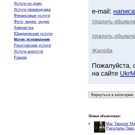
Услуги по дому
Услуги переводчика
e-mail:
написа
Финансовые услуги
Удалить объявл
Фото, видео, аудио
Химчистка
Юридические услуги
Удалить объявле
Магия, ясновидение
Риэлторские услуги
Жалоба
Услуги агентств
Разное
Пожалуйста, 
на сайте
UkrM
Новые объявления:
Маг Таролог Ма
Расклады Таро