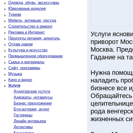
Одежда, обувь, аксессуары
Ювелирные изделия
Туризм
Мебель, интерьер, посуда
Строительство и ремонт
Реклама и Интернет
Услуги яснов
Продукты питания, алкоголь
приворот Мос
Отдам даром
Москва. Пред
Культура и искусство
Гадание на та
Промышленное оборудование
Сырье и материалы
Софт, программы
Нужна помощь
Музыка
наладить про
Кино и видео
Услуги
бизнесе все и
Аудиторские услуги
Обращайтесь 
Адвокаты, нотариусы
целительнице
Бизнес предложения
Бухгалтерия, аудит
рода венгерс
Гостиницы
жизненных си
Дизайн интерьера
Детективы
Консалтинг