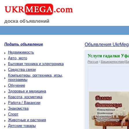
доска объявлений
Подать объявление
Объявления UkrMeg
Недвижимость
Услуги гадалки Уфа
Авто, мото
Россия
/
Башкортостан(Ба
Бытовая техника и электроника
Средства связи
Компьютеры, оргтехника, игры,
программы
Обучение
Здоровье и медицина
Красота, косметика
Работа / Вакансии
Знакомства
Спорт
Животные и растения
Детские товары