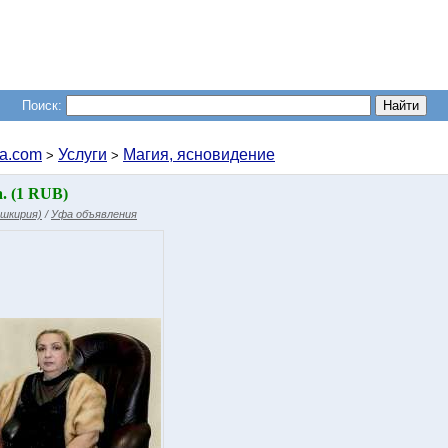
Поиск:
a.com
Услуги
Магия, ясновидение
>
>
. (1 RUB)
шкирия)
/
Уфа объявления