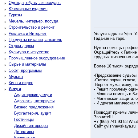
Одежда, обувь, аксессуары
Ювелирные изделия
Туризм
Мебель, интерьер, посуда
Строительство и ремонт
Реклама и Интернет
Услуги гадалки Уфа. У
Гадание на таро.
Продукты питания, алкоголь
Отдам даром
Нужна помощь професси
Культура и искусство
Обращайтесь к Галине 
трудных жизненных си
Промышленное оборудование
Сырье и материалы
Более 10 тысяч обрядо
Софт, программы
-Предсказание судьбы 
Музыка
-Снятие порчи, сглаза,
Кино и видео
-Вернет мужа, жену, л
Услуги
- Решит проблему один
- Мощная помощь в би
Аудиторские услуги
- Магическая защита: 
Адвокаты, нотариусы
- И другая магическая
Бизнес предложения
Проводит приемы лично
Бухгалтерия, аудит
Звоните!!!
Гостиницы
+7 (968) 741-93-83 Wha
Дизайн интерьера
Сайт gvishnevskaya.ru
Детективы
Консалтинг