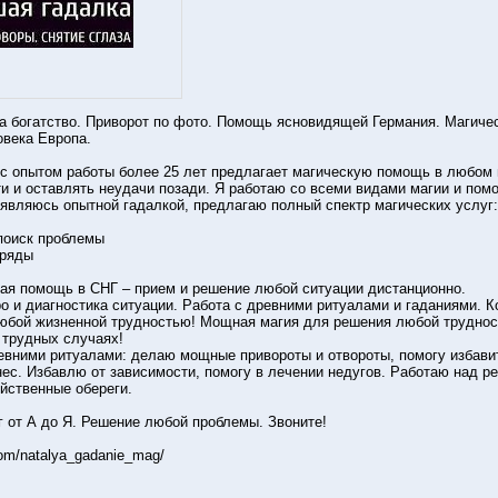
а богатство. Приворот по фото. Помощь ясновидящей Германия. Магиче
овека Европа.
с опытом работы более 25 лет предлагает магическую помощь в любом 
и и оставлять неудачи позади. Я работаю со всеми видами магии и пом
 являюсь опытной гадалкой, предлагаю полный спектр магических услуг:
 поиск проблемы
бряды
ая помощь в СНГ – прием и решение любой ситуации дистанционно.
о и диагностика ситуации. Работа с древними ритуалами и гаданиями. К
любой жизненной трудностью! Мощная магия для решения любой труднос
 трудных случаях!
вними ритуалами: делаю мощные привороты и отвороты, помогу избавит
нес. Избавлю от зависимости, помогу в лечении недугов. Работаю над
йственные обереги.
 от А до Я. Решение любой проблемы. Звоните!
com/natalya_gadanie_mag/