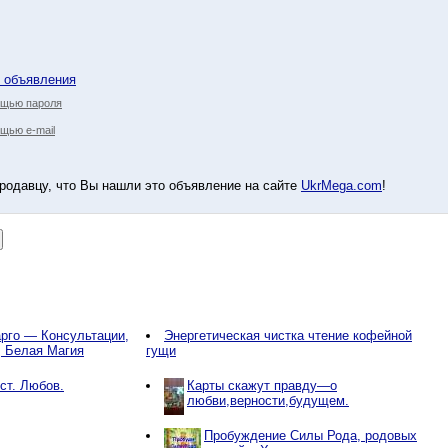
у объявления
ощью пароля
щью e-mail
родавцу, что Вы нашли это объявление на сайте
UkrMega.com
!
рго — Консультации,
Энергетическая чистка чтение кофейной
, Белая Магия
гущи
ст. Любов.
Карты скажут правду—о
любви,верности,будущем.
Пробуждение Силы Рода, родовых