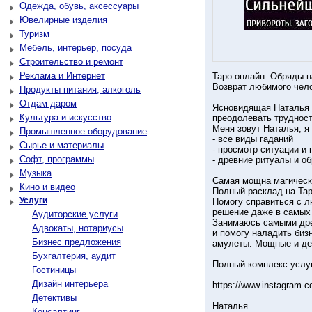
Одежда, обувь, аксессуары
Ювелирные изделия
Туризм
Мебель, интерьер, посуда
Строительство и ремонт
Реклама и Интернет
Таро онлайн. Обряды н
Возврат любимого чел
Продукты питания, алкоголь
Отдам даром
Ясновидящая Наталья 
Культура и искусство
преодолевать трудност
Меня зовут Наталья, я
Промышленное оборудование
- все виды гаданий
Сырье и материалы
- просмотр ситуации и
Софт, программы
- древние ритуалы и о
Музыка
Самая мощна магическ
Кино и видео
Полный расклад на Тар
Услуги
Помогу справиться с 
решение даже в самых
Аудиторские услуги
Занимаюсь самыми дре
Адвокаты, нотариусы
и помогу наладить биз
Бизнес предложения
амулеты. Мощные и де
Бухгалтерия, аудит
Полный комплекс услуг
Гостиницы
Дизайн интерьера
https://www.instagram.
Детективы
Наталья
Консалтинг