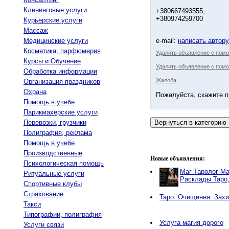
Клининговые услуги
+380667493555,
+380974259700
Курьерские услуги
Массаж
Медицинские услуги
e-mail:
написать автор
Косметика, парфюмерия
Удалить объявление с пом
Курсы и Обучение
Удалить объявление с помо
Обработка информации
Жалоба
Организация праздников
Охрана
Пожалуйста, скажите п
Помощь в учебе
Парикмахерские услуги
Перевозки, грузчики
Полиграфия, реклама
Помощь в учебе
Производственные
Новые объявления:
Психологическая помощь
Маг Таролог Ма
Ритуальные услуги
Расклады Таро
Спортивные клубы
Страхование
Таро. Очищення. Захи
Такси
Типографии, полиграфия
Услуга магия дорого
Услуги связи