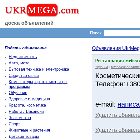
доска объявлений
Поиск:
Подать объявление
Объявления UkrMeg
Недвижимость
Реставрация мебели 
Авто, мото
Украина
/
Киевская област
Бытовая техника и электроника
Косметически
Средства связи
Компьютеры, оргтехника, игры,
Телефон:+380
программы
Обучение
Здоровье и медицина
e-mail:
написа
Красота, косметика
Работа / Вакансии
Удалить объявл
Знакомства
Спорт
Удалить объявле
Животные и растения
Детские товары