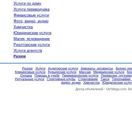
Услуги по дому
Услуги переводчика
Финансовые услуги
Фото, видео, аудио
Химчистка
Юридические услуги
Магия, ясновидение
Риэлторские услуги
Услуги агентств
Разное
Разное
Услуги
Аудиторские услуги
Адвокаты, нотариусы
Бизнес пр
Клининговые услуги
Курьерские услуги
Массаж
Медицинские услуги
Ко
Охрана
Помощь в учебе
Парикмахерские услуги
Перевозки, грузчики
Ритуальные услуги
Спортивные клубы
Страхование
Такси
Типографии,
видео, аудио
Химчистка
Юридические услуг
Доска объявлений -
UkrMega.com
. Б