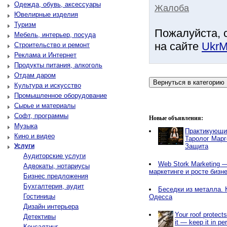
Одежда, обувь, аксессуары
Жалоба
Ювелирные изделия
Туризм
Пожалуйста, 
Мебель, интерьер, посуда
на сайте
UkrM
Строительство и ремонт
Реклама и Интернет
Продукты питания, алкоголь
Отдам даром
Культура и искусство
Промышленное оборудование
Сырье и материалы
Софт, программы
Новые объявления:
Музыка
Практикующи
Кино и видео
Таролог Марг
Услуги
Защита
Аудиторские услуги
Web Stork Marketing — 
Адвокаты, нотариусы
маркетинге и росте бизн
Бизнес предложения
Бухгалтерия, аудит
Беседки из металла. 
Гостиницы
Одесса
Дизайн интерьера
Your roof protect
Детективы
it — keep it in pe
Консалтинг