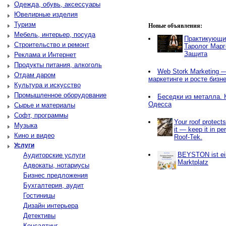
Одежда, обувь, аксессуары
Ювелирные изделия
Туризм
Новые объявления:
Мебель, интерьер, посуда
Практикующи
Строительство и ремонт
Таролог Марг
Защита
Реклама и Интернет
Продукты питания, алкоголь
Web Stork Marketing — 
Отдам даром
маркетинге и росте бизн
Культура и искусство
Промышленное оборудование
Беседки из металла. 
Одесса
Сырье и материалы
Софт, программы
Your roof protect
Музыка
it — keep it in pe
Кино и видео
Roof-Tek.
Услуги
BEYSTON ist ein
Аудиторские услуги
Marktplatz
Адвокаты, нотариусы
Бизнес предложения
Бухгалтерия, аудит
Гостиницы
Дизайн интерьера
Детективы
Консалтинг