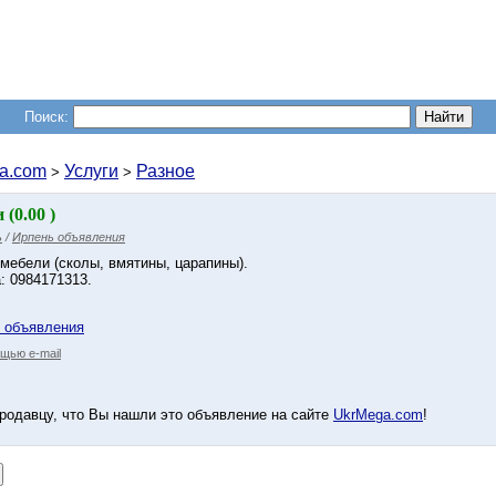
Поиск:
a.com
Услуги
Разное
>
>
(0.00 )
ь
/
Ирпень объявления
мебели (сколы, вмятины, царапины).
: 0984171313.
у объявления
щью e-mail
родавцу, что Вы нашли это объявление на сайте
UkrMega.com
!