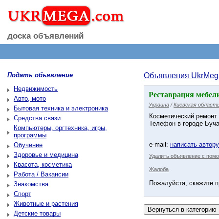
доска объявлений
Подать объявление
Объявления UkrMeg
Недвижимость
Реставрация мебели 
Авто, мото
Украина
/
Киевская област
Бытовая техника и электроника
Косметический ремонт 
Средства связи
Телефон в городе Буча
Компьютеры, оргтехника, игры,
программы
e-mail:
написать автор
Обучение
Здоровье и медицина
Удалить объявление с помо
Красота, косметика
Жалоба
Работа / Вакансии
Пожалуйста, скажите п
Знакомства
Спорт
Животные и растения
Детские товары