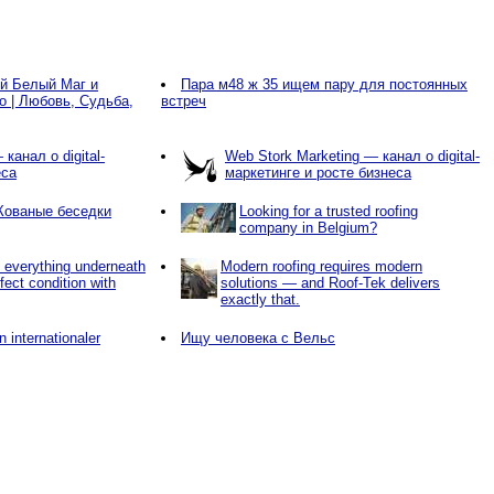
й Белый Маг и
Пара м48 ж 35 ищем пару для постоянных
о | Любовь, Судьба,
встреч
канал о digital-
Web Stork Marketing — канал о digital-
еса
маркетинге и росте бизнеса
Кованые беседки
Looking for a trusted roofing
company in Belgium?
s everything underneath
Modern roofing requires modern
rfect condition with
solutions — and Roof-Tek delivers
exactly that.
 internationaler
Ищу человека с Вельс