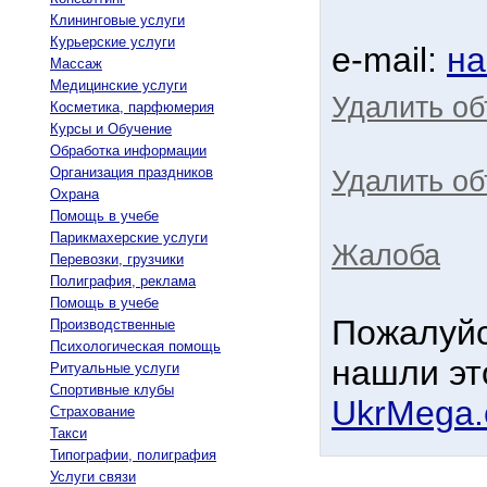
Клининговые услуги
Курьерские услуги
e-mail:
на
Массаж
Медицинские услуги
Удалить о
Косметика, парфюмерия
Курсы и Обучение
Обработка информации
Организация праздников
Удалить об
Охрана
Помощь в учебе
Парикмахерские услуги
Жалоба
Перевозки, грузчики
Полиграфия, реклама
Помощь в учебе
Пожалуйс
Производственные
Психологическая помощь
нашли эт
Ритуальные услуги
Спортивные клубы
UkrMega
Страхование
Такси
Типографии, полиграфия
Услуги связи