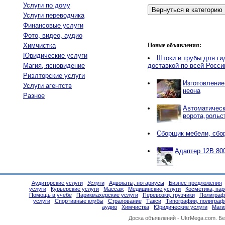
Услуги по дому
Услуги переводчика
Финансовые услуги
Фото, видео, аудио
Химчистка
Новые объявления:
Юридические услуги
Штоки и трубы для ги
Магия, ясновидение
доставкой по всей Росси
Риэлторские услуги
Изготовление
Услуги агентств
неона
Разное
Автоматичес
ворота,рольс
Сборщик мебели, сбо
Адаптер 12В 80
Аудиторские услуги
Услуги
Адвокаты, нотариусы
Бизнес предложения
услуги
Курьерские услуги
Массаж
Медицинские услуги
Косметика, па
Помощь в учебе
Парикмахерские услуги
Перевозки, грузчики
Полиграф
услуги
Спортивные клубы
Страхование
Такси
Типографии, полиграф
аудио
Химчистка
Юридические услуги
Маги
Доска объявлений -
UkrMega.com
. Б