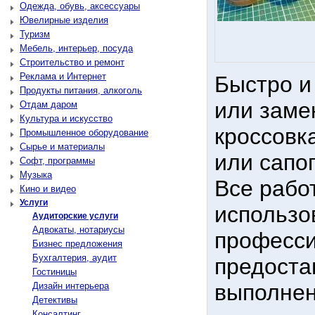
Одежда, обувь, аксессуары
Ювелирные изделия
Туризм
Мебель, интерьер, посуда
Строительство и ремонт
Реклама и Интернет
Быстро и
Продукты питания, алкоголь
или заме
Отдам даром
Культура и искусство
кроссовка
Промышленное оборудование
Сырье и материалы
или сапо
Софт, программы
Музыка
Все рабо
Кино и видео
Услуги
использо
Аудиторские услуги
Адвокаты, нотариусы
професси
Бизнес предложения
Бухгалтерия, аудит
предоста
Гостиницы
выполнен
Дизайн интерьера
Детективы
Консалтинг