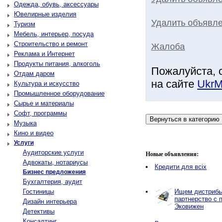
Одежда, обувь, аксессуары
Ювелирные изделия
Удалить объявле
Туризм
Мебель, интерьер, посуда
Строительство и ремонт
Жалоба
Реклама и Интернет
Продукты питания, алкоголь
Пожалуйста, 
Отдам даром
на сайте
UkrM
Культура и искусство
Промышленное оборудование
Сырье и материалы
Софт, программы
Музыка
Кино и видео
Услуги
Аудиторские услуги
Новые объявления:
Адвокаты, нотариусы
Кредити для всіх
Бизнес предложения
Бухгалтерия, аудит
Гостиницы
Ищем дистрибью
партнерство с 
Дизайн интерьера
Эковижен
Детективы
Консалтинг