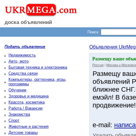
доска объявлений
Поиск:
Подать объявление
Объявления UkrMeg
Недвижимость
Размещу ваше объя
Авто, мото
Россия
/
Москва и Московск
Бытовая техника и электроника
Размещу ваше
Средства связи
Компьютеры, оргтехника, игры,
объявлений Р
программы
ближнее СНГ.
Обучение
емэйл! В баз
Здоровье и медицина
Красота, косметика
продвижение!
Работа / Вакансии
Знакомства
Спорт
e-mail:
написа
Животные и растения
Детские товары
Удалить объявл