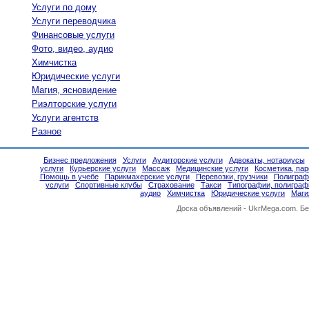
Услуги по дому
Услуги переводчика
Финансовые услуги
Фото, видео, аудио
Химчистка
Юридические услуги
Магия, ясновидение
Риэлторские услуги
Услуги агентств
Разное
Бизнес предложения
Услуги
Аудиторские услуги
Адвокаты, нотариусы
услуги
Курьерские услуги
Массаж
Медицинские услуги
Косметика, па
Помощь в учебе
Парикмахерские услуги
Перевозки, грузчики
Полиграф
услуги
Спортивные клубы
Страхование
Такси
Типографии, полиграф
аудио
Химчистка
Юридические услуги
Маги
Доска объявлений -
UkrMega.com
. Б