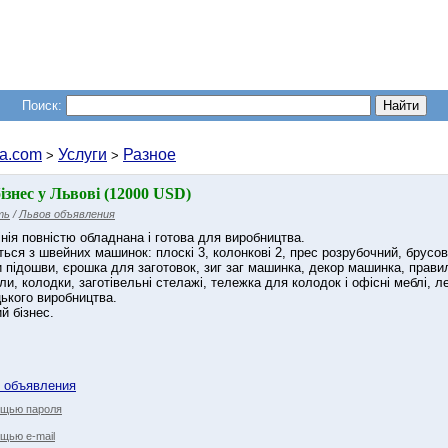
Поиск:
a.com
Услуги
Разное
>
>
ізнес у Львові (12000 USD)
ть
/
Львов объявления
нія повністю обладнана і готова для виробництва.
ться з швейних машинок: плоскі 3, колонкові 2, прес розрубочний, брус
підошви, єрошка для заготовок, зиг заг машинка, декор машинка, правила 
оли, колодки, заготівельні стелажі, тележка для колодок і офісні меблі, 
ького виробництва.
й бізнес.
у объявления
ощью пароля
щью e-mail