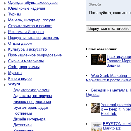
Одежда, обувь, аксессуары
Жалоба
Ювелирные изделия
Пожалуйста, скажите п
Туризм
Мебель, интерьер, посуда
Строительство и ремонт
Реклама и Интернет
Продукты питания, алкоголь
Отдам даром
Культура и искусство
Новые объявления:
Промышленное оборудование
Практикующи
Сырье и материалы
Таролог Марг
Защита
Софт, программы
Музыка
Web Stork Marketing — 
Кино и видео
маркетинге и росте бизн
Услуги
Аудиторские услуги
Беседки из металла. 
Одесса
Адвокаты, нотариусы
Бизнес предложения
Your roof protect
Бухгалтерия, аудит
it — keep it in pe
Гостиницы
Roof-Tek.
Дизайн интерьера
BEYSTON ist ein
Детективы
Marktplatz
Консалтинг