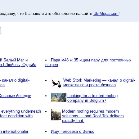
родавцу, что Вы нашли это объявление на сайте
UkrMega.com
!
й Белый Маг и
Пара м48 ж 35 ищем пару для постоянных
о | Любовь, Судьба,
встреч
канал о digital-
Web Stork Marketing — канал о digital-
еса
маркетинге и росте бизнеса
Кованые беседки
Looking for a trusted roofing
company in Belgium?
s everything underneath
Modern roofing requires modern
rfect condition with
solutions — and Roof-Tek delivers
exactly that.
 internationaler
Ищу человека с Вельс