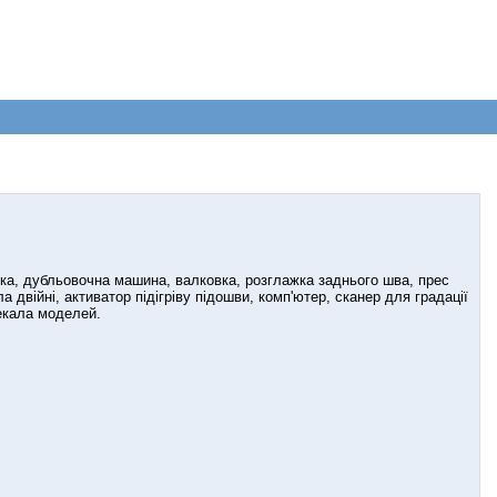
овка, дубльовочна машина, валковка, розглажка заднього шва, прес
двійні, активатор підігріву підошви, комп'ютер, сканер для градації
лекала моделей.