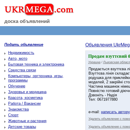
доска объявлений
Подать объявление
Объявления UkrMeg
Недвижимость
Продам взуттєвий б
Авто, мото
Украина
/
Львовская облас
Бытовая техника и электроника
Продається взуттєва лі
Средства связи
Взуттєва лінія складає
Компьютеры, оргтехника, игры,
родушка для приклейки 
программы
моделей, 2 закрійні ст
Обучение
Частина машинок німец
Повністю готовий діючи
Здоровье и медицина
Дзвоніть - Надія
Красота, косметика
Тел: 0671977880
Работа / Вакансии
Знакомства
e-mail:
написать автор
Спорт
Удалить объявление с пом
Животные и растения
Детские товары
Удалить объявление с помо