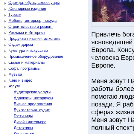
Одежда, обувь, аксессуары
Ювелирные изделия
Туризм
Мебель, интерьер, посуда
Строительство и ремонт
Реклама и Интернет
Привлечь бог
Продукты питания, алкоголь
ясновидящей 
Отдам даром
Европа. Конс
Культура и искусство
человека Евр
Промышленное оборудование
Сырье и материалы
Европе.
Софт, программы
Музыка
Меня зовут Н
Кино и видео
Услуги
работы более 
Аудиторские услуги
помогаю людя
Адвокаты, нотариусы
позади. Я ра
Бизнес предложения
Бухгалтерия, аудит
сферах жизни
Гостиницы
Меня зовут Н
Дизайн интерьера
полный спектр
Детективы
Консалтинг