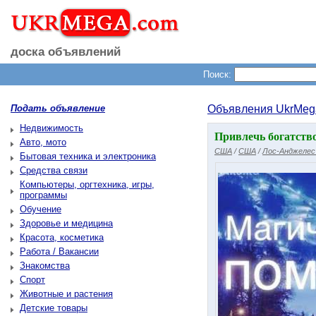
доска объявлений
Поиск:
Подать объявление
Объявления UkrMeg
Недвижимость
Привлечь богатств
Авто, мото
США
/
США
/
Лос-Анджелес
Бытовая техника и электроника
Средства связи
Компьютеры, оргтехника, игры,
программы
Обучение
Здоровье и медицина
Красота, косметика
Работа / Вакансии
Знакомства
Спорт
Животные и растения
Детские товары