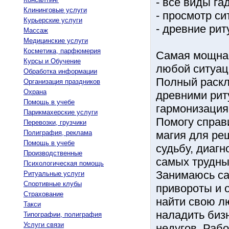
- все виды га
Клининговые услуги
- просмотр с
Курьерские услуги
- древние ри
Массаж
Медицинские услуги
Косметика, парфюмерия
Самая мощна 
Курсы и Обучение
любой ситуац
Обработка информации
Полный раскла
Организация праздников
Охрана
древними рит
Помощь в учебе
гармонизация
Парикмахерские услуги
Помогу справ
Перевозки, грузчики
Полиграфия, реклама
магия для ре
Помощь в учебе
судьбу, диаг
Производственные
самых трудны
Психологическая помощь
Занимаюсь с
Ритуальные услуги
Спортивные клубы
привороты и о
Страхование
найти свою л
Такси
наладить биз
Типографии, полиграфия
Услуги связи
недугов. Раб