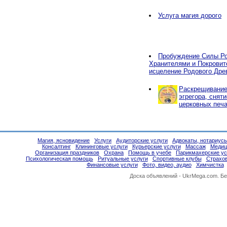
Услуга магия дорого
Пробуждение Силы Ро
Хранителями и Покровит
исцеление Родового Дре
Раскрещивание,
эгрегора, снят
церковных печа
Магия, ясновидение
Услуги
Аудиторские услуги
Адвокаты, нотариус
Консалтинг
Клининговые услуги
Курьерские услуги
Массаж
Медиц
Организация праздников
Охрана
Помощь в учебе
Парикмахерские ус
Психологическая помощь
Ритуальные услуги
Спортивные клубы
Страхо
Финансовые услуги
Фото, видео, аудио
Химчистка
Доска объявлений -
UkrMega.com
. Б