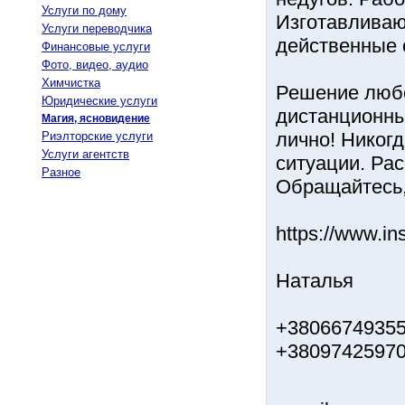
Услуги по дому
Изготавливаю
Услуги переводчика
действенные 
Финансовые услуги
Фото, видео, аудио
Химчистка
Решение любо
Юридические услуги
дистанционны
Магия, ясновидение
лично! Никог
Риэлторские услуги
Услуги агентств
ситуации. Ра
Разное
Обращайтесь,
https://www.i
Наталья
+38066749355
+3809742597