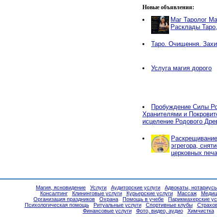
Новые объявления:
Маг Таролог Ма
Расклады Таро
Таро. Очищення. Захи
Услуга магия дорого
Пробуждение Силы Ро
Хранителями и Покровит
исцеление Родового Дре
Раскрещивание,
эгрегора, снят
церковных печа
Магия, ясновидение
Услуги
Аудиторские услуги
Адвокаты, нотариус
Консалтинг
Клининговые услуги
Курьерские услуги
Массаж
Медиц
Организация праздников
Охрана
Помощь в учебе
Парикмахерские ус
Психологическая помощь
Ритуальные услуги
Спортивные клубы
Страхо
Финансовые услуги
Фото, видео, аудио
Химчистка