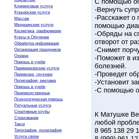
С помощью о
Клининговые услуги
-Вернуть супр
Курьерские услуги
-Расскажет о
Массаж
помощью диаг
Медицинские услуги
Косметика, парфюмерия
-Обряды на с
Курсы и Обучение
отворот от ра
Обработка информации
-Снимет порчу
Организация праздников
Охрана
-Поможет в и
Помощь в учебе
болезней.
Парикмахерские услуги
-Проведет об
Перевозки, грузчики
Полиграфия, реклама
-Установит за
Помощь в учебе
-С помощью о
Производственные
Психологическая помощь
Ритуальные услуги
Спортивные клубы
К Матушке Ве
Страхование
любой пробле
Такси
8 965 138 29 
Типографии, полиграфия
Услуги связи
8 (999) 961 12