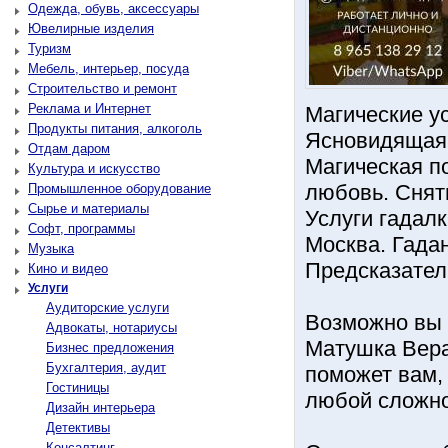
Одежда, обувь, аксессуары
Ювелирные изделия
Туризм
Мебель, интерьер, посуда
Строительство и ремонт
Реклама и Интернет
Магические у
Продукты питания, алкоголь
Ясновидящая 
Отдам даром
Магическая п
Культура и искусство
любовь. Снят
Промышленное оборудование
Сырье и материалы
Услуги гадал
Софт, программы
Москва. Гада
Музыка
Предсказател
Кино и видео
Услуги
Аудиторские услуги
Возможно вы 
Адвокаты, нотариусы
Матушка Вера
Бизнес предложения
Бухгалтерия, аудит
поможет вам,
Гостиницы
любой сложно
Дизайн интерьера
Детективы
Консалтинг