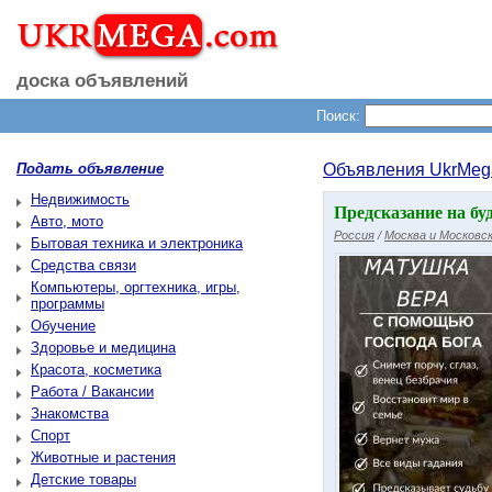
доска объявлений
Поиск:
Подать объявление
Объявления UkrMeg
Недвижимость
Предсказание на б
Авто, мото
Россия
/
Москва и Московск
Бытовая техника и электроника
Средства связи
Компьютеры, оргтехника, игры,
программы
Обучение
Здоровье и медицина
Красота, косметика
Работа / Вакансии
Знакомства
Спорт
Животные и растения
Детские товары