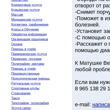
отворот от ра
Клининговые услуги
Курьерские услуги
-Снимет порчу
Массаж
-Поможет в и
Медицинские услуги
болезней.
Косметика, парфюмерия
Курсы и Обучение
-Установит за
Обработка информации
-С помощью о
Организация праздников
-Расскажет о
Охрана
Помощь в учебе
помощью диаг
Парикмахерские услуги
Перевозки, грузчики
К Матушке Ве
Полиграфия, реклама
любой пробле
Помощь в учебе
Производственные
Психологическая помощь
Если вам нуж
Ритуальные услуги
8 965 138 29 
Спортивные клубы
Страхование
Такси
Типографии, полиграфия
e-mail:
написа
Услуги связи