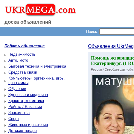
доска объявлений
Поиск:
Подать объявление
Объявления UkrMeg
Недвижимость
Помощь ясновидщей
Авто, мото
Екатеринбург. (1 R
Бытовая техника и электроника
Россия
/
Свердловская обл.
Средства связи
Компьютеры, оргтехника, игры,
программы
Обучение
Здоровье и медицина
Красота, косметика
Работа / Вакансии
Знакомства
Спорт
Животные и растения
Детские товары