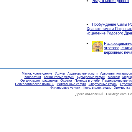
Услуга магия дорого
Пробуждение Силы Ро
Хранителями и Покровит
исцеление Родового Дре
Раскрещивание,
эгрегора, снят
церковных печа
Магия, ясновидение
Услуги
Аудиторские услуги
Адвокаты, нотариус
Консалтинг
Клининговые услуги
Курьерские услуги
Массаж
Медиц
Организация праздников
Охрана
Помощь в учебе
Парикмахерские ус
Психологическая помощь
Ритуальные услуги
Спортивные клубы
Страхо
Финансовые услуги
Фото, видео, аудио
Химчистка
Доска объявлений -
UkrMega.com
. Б