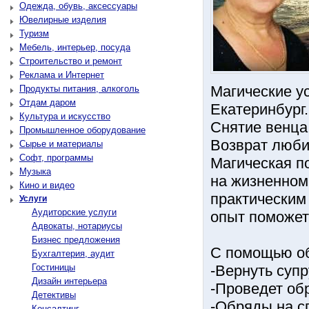
Одежда, обувь, аксессуары
Ювелирные изделия
Туризм
Мебель, интерьер, посуда
Строительство и ремонт
Реклама и Интернет
Магические ус
Продукты питания, алкоголь
Отдам даром
Екатеринбург.
Культура и искусство
Снятие венца
Промышленное оборудование
Возврат люб
Сырье и материалы
Софт, программы
Магическая п
Музыка
на жизненном
Кино и видео
практическим
Услуги
Аудиторские услуги
опыт поможет
Адвокаты, нотариусы
Бизнес предложения
С помощью о
Бухгалтерия, аудит
Гостиницы
-Вернуть супр
Дизайн интерьера
-Проведет об
Детективы
-Обряды на с
Консалтинг