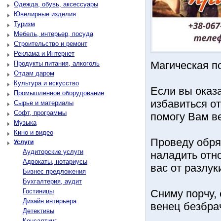
Одежда, обувь, аксессуары
Ювелирные изделия
Туризм
Мебель, интерьер, посуда
Строительство и ремонт
Реклама и Интернет
Магическая п
Продукты питания, алкоголь
Отдам даром
Культура и искусство
Если вы оказ
Промышленное оборудование
избавиться от
Сырье и материалы
Софт, программы
помогу Вам в
Музыка
Кино и видео
Проведу обря
Услуги
Аудиторские услуги
наладить отн
Адвокаты, нотариусы
вас от разлук
Бизнес предложения
Бухгалтерия, аудит
Гостиницы
Сниму порчу, 
Дизайн интерьера
венец безбра
Детективы
Консалтинг