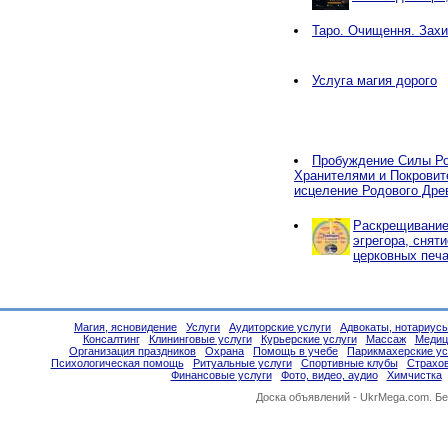
Таро. Очищення. Захи
Услуга магия дорого
Пробуждение Силы Ро
Хранителями и Покровит
исцеление Родового Дре
Раскрещивание,
эгрегора, снят
церковных печа
Магия, ясновидение
Услуги
Аудиторские услуги
Адвокаты, нотариус
Консалтинг
Клининговые услуги
Курьерские услуги
Массаж
Медиц
Организация праздников
Охрана
Помощь в учебе
Парикмахерские ус
Психологическая помощь
Ритуальные услуги
Спортивные клубы
Страхо
Финансовые услуги
Фото, видео, аудио
Химчистка
Доска объявлений -
UkrMega.com
. Б