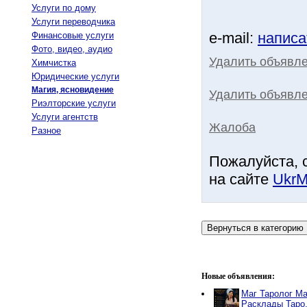
Услуги по дому
Услуги переводчика
e-mail:
написа
Финансовые услуги
Фото, видео, аудио
Удалить объявл
Химчистка
Юридические услуги
Магия, ясновидение
Удалить объявле
Риэлторские услуги
Услуги агентств
Жалоба
Разное
Пожалуйста, 
на сайте
UkrM
Новые объявления:
Маг Таролог Ма
Расклады Таро