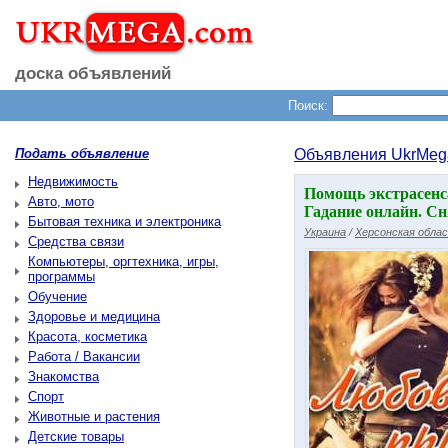
доска объявлений
Поиск:
Подать объявление
Объявления UkrMeg
Недвижимость
Помощь экстрасенс
Авто, мото
Гадание онлайн. Сн
Бытовая техника и электроника
Украина
/
Херсонская обла
Средства связи
Компьютеры, оргтехника, игры,
программы
Обучение
Здоровье и медицина
Красота, косметика
Работа / Вакансии
Знакомства
Спорт
Животные и растения
Детские товары