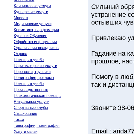
Сильный обря
Клининговые услуги
Курьерские услуги
устранение с
Массаж
остывших чув
Медицинские услуги
Косметика, парфюмерия
Курсы и Обучение
Привлекаю уд
Обработка информации
Организация праздников
Гадание на ка
Охрана
Помощь в учебе
прошлое, нас
Парикмахерские услуги
Перевозки, грузчики
Помогу в люб
Полиграфия, реклама
так и дистанц
Помощь в учебе
Производственные
Психологическая помощь
Ритуальные услуги
Звоните 38-06
Спортивные клубы
Страхование
Такси
Типографии, полиграфия
Email : arida7
Услуги связи