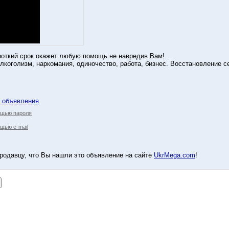
роткий срок окажет любую помощь не навредив Вам!
aлкoгoлизм, нapкoмaния, одиночество, работа, бизнес. Восстановление с
у объявления
ощью пароля
щью e-mail
родавцу, что Вы нашли это объявление на сайте
UkrMega.com
!