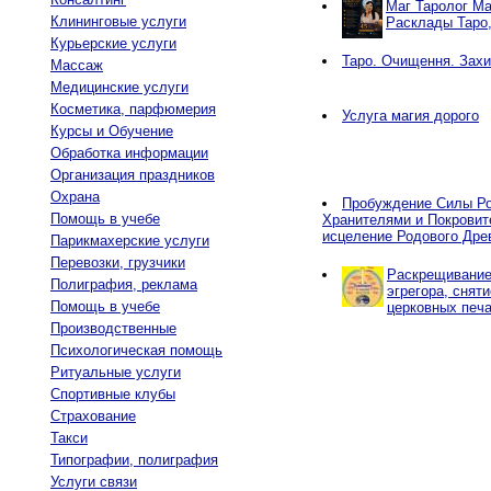
Маг Таролог Ма
Клининговые услуги
Расклады Таро
Курьерские услуги
Таро. Очищення. Захи
Массаж
Медицинские услуги
Косметика, парфюмерия
Услуга магия дорого
Курсы и Обучение
Обработка информации
Организация праздников
Охрана
Пробуждение Силы Ро
Помощь в учебе
Хранителями и Покровит
исцеление Родового Дре
Парикмахерские услуги
Перевозки, грузчики
Раскрещивание,
Полиграфия, реклама
эгрегора, снят
Помощь в учебе
церковных печа
Производственные
Психологическая помощь
Ритуальные услуги
Спортивные клубы
Страхование
Такси
Типографии, полиграфия
Услуги связи