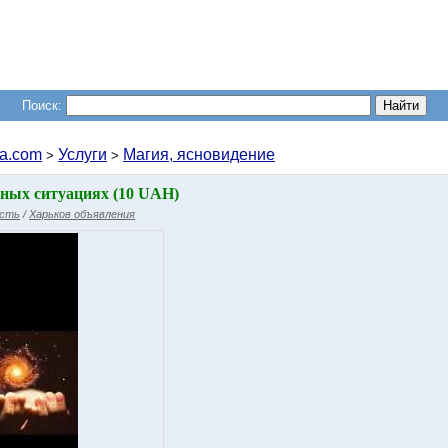
Поиск:
a.com
Услуги
Магия, ясновидение
>
>
ных ситуациях (10 UAH)
асть
/
Харьков объявления