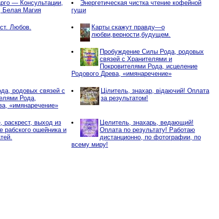
рго — Консультации,
Энергетическая чистка чтение кофейной
, Белая Магия
гущи
ст. Любов.
Карты скажут правду—о
любви,верности,будущем.
Пробуждение Силы Рода, родовых
связей с Хранителями и
Покровителями Рода, исцеление
Родового Древа, «имянаречение»
да, родовых связей с
Цілитель, знахар, відаючий! Оплата
елями Рода,
за результатом!
ва, «имянаречение»
 раскрест, выход из
Целитель, знахарь, ведающий!
ие рабского ошейника и
Оплата по результату! Работаю
тей.
дистанционно, по фотографии, по
всему миру!