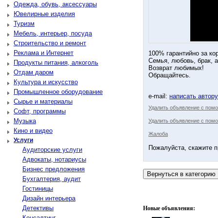
Одежда, обувь, аксессуары
Ювелирные изделия
Туризм
Мебель, интерьер, посуда
Строительство и ремонт
Реклама и Интернет
100% гарантийно за ко
Семья, любовь, брак, 
Продукты питания, алкоголь
Возвpaт любимых!
Отдам даром
Обращайтесь.
Культура и искусство
Промышленное оборудование
e-mail:
написать автор
Сырье и материалы
Удалить объявление с пом
Софт, программы
Музыка
Удалить объявление с помо
Кино и видео
Жалоба
Услуги
Пожалуйста, скажите п
Аудиторские услуги
Адвокаты, нотариусы
Бизнес предложения
Бухгалтерия, аудит
Гостиницы
Дизайн интерьера
Детективы
Новые объявления:
Консалтинг