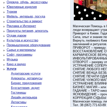
Одежда, обувь, аксессуары
Ювелирные изделия
Туризм
Мебель, интерьер, посуда
Строительство и ремонт
Реклама и Интернет
Магическая Помощь в 
люди возвращают утра
Продукты питания, алкоголь
Приворот в Киеве. Гада
Отдам даром
Сила, опыт и знание п
Культура и искусство
Вернуть любимого Киев
заклинаний и ритуалов
Промышленное оборудование
ПРИВОРОТ – приведу л
Сырье и материалы
ВОССТАНОВЛЕНИЕ ОТН
Софт, программы
КАРМИЧЕСКОЕ ВЕНЧАНИ
ИНВОЛЬТИРОВАННЫЙ ЕГ
Музыка
ОТВОРОТ – разорву от
Кино и видео
УСТРАНЕНИЕ СОПЕРНИЦ
Услуги
СНЯТИЕ ЛЮБОГО НЕГАТИ
СНЯТИЕ ВЕНЦА БЕЗБРА
Аудиторские услуги
СНЯТИЕ ПЕЧАТИ ОДИНОЧ
Адвокаты, нотариусы
СНЯТИЕ ЧУЖОГО МАГИЧ
Бизнес предложения
УСТРАНЕНИЕ ВЛИЯНИЯ 
БИЗНЕС МАГИЯ – или же
Бухгалтерия, аудит
ГАДАНИЕ – ТАРО никог
Гостиницы
ЯСНОВИДЕНИЕ – прочту
Дизайн интерьера
КОРРЕКЦИЯ СУДЬБЫ – 
Магическая помощь ли
Детективы
Тел. 38 (067) 771-63-89
Консалтинг