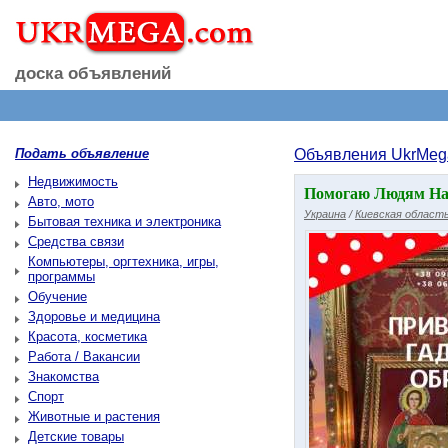
доска объявлений
Подать объявление
Объявления UkrMeg
Недвижимость
Помогаю Людям На
Авто, мото
Украина
/
Киевская област
Бытовая техника и электроника
Средства связи
Компьютеры, оргтехника, игры,
программы
Обучение
Здоровье и медицина
Красота, косметика
Работа / Вакансии
Знакомства
Спорт
Животные и растения
Детские товары