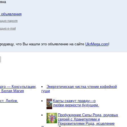
ьяна
у объявления
ощью пароля
щью e-mail
родавцу, что Вы нашли это объявление на сайте
UkrMega.com
!
рго — Консультации,
Энергетическая чистка чтение кофейной
, Белая Магия
гущи
ст. Любов.
Карты скажут правду—о
любви,верности,будущем.
Пробуждение Силы Рода, родовых
связей с Хранителями и
Покровителями Рода, исцеление