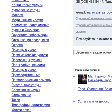
38 (098) 455-84-44. Тат
Клининговые услуги
Курьерские услуги
e-mail:
написать автор
Массаж
Удалить объявление с пом
Медицинские услуги
Косметика, парфюмерия
Удалить объявление с помо
Курсы и Обучение
Жалоба
Обработка информации
Пожалуйста, скажите п
Организация праздников
Охрана
Помощь в учебе
Парикмахерские услуги
Перевозки, грузчики
Полиграфия, реклама
Помощь в учебе
Новые объявления:
Производственные
Маг Таролог Ма
Психологическая помощь
Расклады Таро
Ритуальные услуги
Таро. Очищення. Захи
Спортивные клубы
Страхование
Такси
Услуга магия дорого
Типографии, полиграфия
Услуги связи