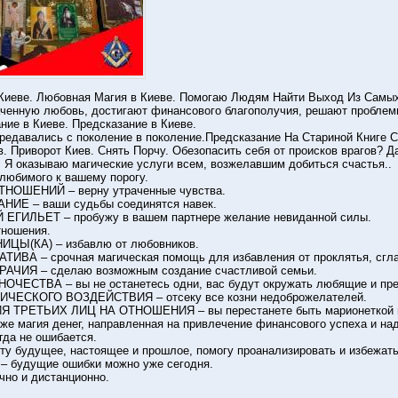
Киеве. Любовная Магия в Киеве. Помогаю Людям Найти Выход Из Самы
ченную любовь, достигают финансового благополучия, решают проблем
ние в Киеве. Предсказание в Киеве.
ередавались с поколение в поколение.Предсказание На Стариной Книге С
. Приворот Киев. Снять Порчу. Обезопасить себя от происков врагов? Д
. Я оказываю магические услуги всем, возжелавшим добиться счастья..
юбимого к вашему порогу.
ОШЕНИЙ – верну утраченные чувства.
Е – ваши судьбы соединятся навек.
ИЛЬЕТ – пробужу в вашем партнере желание невиданной силы.
ношения.
Ы(КА) – избавлю от любовников.
ВА – срочная магическая помощь для избавления от проклятья, сглаз
ЧИЯ – сделаю возможным создание счастливой семьи.
ЕСТВА – вы не останетесь одни, вас будут окружать любящие и пр
ЕСКОГО ВОЗДЕЙСТВИЯ – отсеку все козни недоброжелателей.
ТРЕТЬИХ ЛИЦ НА ОТНОШЕНИЯ – вы перестанете быть марионеткой в
 магия денег, направленная на привлечение финансового успеха и над
да не ошибается.
 будущее, настоящее и прошлое, помогу проанализировать и избежать
будущие ошибки можно уже сегодня.
чно и дистанционно.