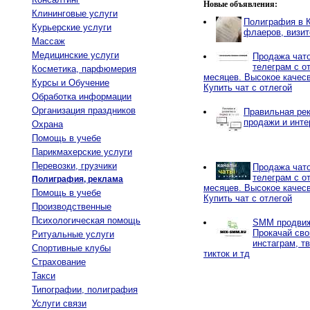
Новые объявления:
Клининговые услуги
Полиграфия в К
Курьерские услуги
флаеров, визит
Массаж
Медицинские услуги
Продажа чато
телеграм с от
Косметика, парфюмерия
месяцев. Высокое качес
Курсы и Обучение
Купить чат с отлегой
Обработка информации
Организация праздников
Правильная рек
продажи и инте
Охрана
Помощь в учебе
Парикмахерские услуги
Перевозки, грузчики
Продажа чато
телеграм с от
Полиграфия, реклама
месяцев. Высокое качес
Помощь в учебе
Купить чат с отлегой
Производственные
Психологическая помощь
SMM продвиж
Прокачай сво
Ритуальные услуги
инстаграм, тв
Спортивные клубы
тикток и тд
Страхование
Такси
Типографии, полиграфия
Услуги связи