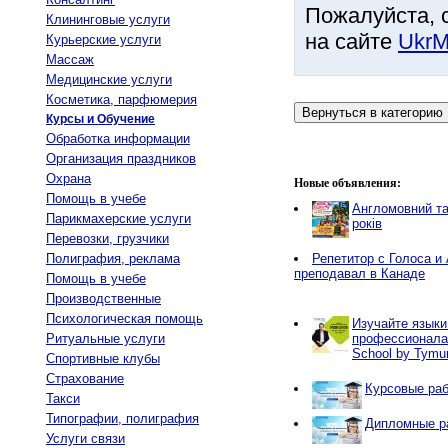
Пожалуйста, 
Клининговые услуги
на сайте
UkrM
Курьерские услуги
Массаж
Медицинские услуги
Косметика, парфюмерия
Курсы и Обучение
Обработка информации
Организация праздников
Охрана
Новые объявления:
Помощь в учебе
Англомовний та
Парикмахерские услуги
років
Перевозки, грузчики
Полиграфия, реклама
Репетитор с Голоса и 
преподавал в Канаде
Помощь в учебе
Производственные
Психологическая помощь
Изучайте языки
Ритуальные услуги
профессионалам
School by Tymur 
Спортивные клубы
Страхование
Курсовые раб
Такси
Типографии, полиграфия
Дипломные ра
Услуги связи