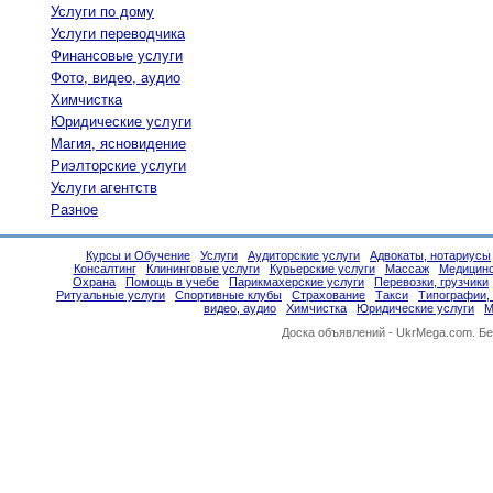
Услуги по дому
Услуги переводчика
Финансовые услуги
Фото, видео, аудио
Химчистка
Юридические услуги
Магия, ясновидение
Риэлторские услуги
Услуги агентств
Разное
Курсы и Обучение
Услуги
Аудиторские услуги
Адвокаты, нотариусы
Консалтинг
Клининговые услуги
Курьерские услуги
Массаж
Медицинс
Охрана
Помощь в учебе
Парикмахерские услуги
Перевозки, грузчики
Ритуальные услуги
Спортивные клубы
Страхование
Такси
Типографии,
видео, аудио
Химчистка
Юридические услуги
М
Доска объявлений -
UkrMega.com
. Б