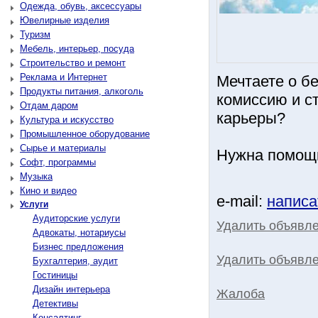
Одежда, обувь, аксессуары
Ювелирные изделия
Туризм
Мебель, интерьер, посуда
Строительство и ремонт
Реклама и Интернет
Мечтаете о бе
Продукты питания, алкоголь
комиссию и с
Отдам даром
карьеры?
Культура и искусство
Промышленное оборудование
Сырье и материалы
Нужна помощь
Софт, программы
Музыка
Кино и видео
e-mail:
написа
Услуги
Аудиторские услуги
Удалить объявл
Адвокаты, нотариусы
Бизнес предложения
Удалить объявле
Бухгалтерия, аудит
Гостиницы
Дизайн интерьера
Жалоба
Детективы
Консалтинг