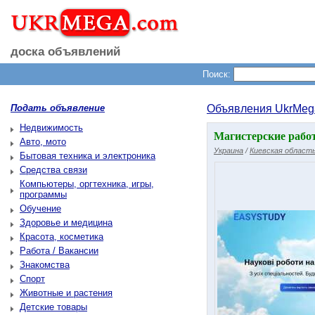
доска объявлений
Поиск:
Подать объявление
Объявления UkrMeg
Недвижимость
Магистерские работ
Авто, мото
Украина
/
Киевская област
Бытовая техника и электроника
Средства связи
Компьютеры, оргтехника, игры,
программы
Обучение
Здоровье и медицина
Красота, косметика
Работа / Вакансии
Знакомства
Спорт
Животные и растения
Детские товары