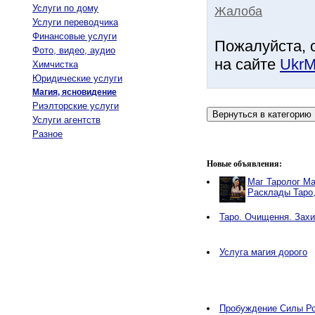
Услуги по дому
Жалоба
Услуги переводчика
Финансовые услуги
Пожалуйста, 
Фото, видео, аудио
на сайте
UkrM
Химчистка
Юридические услуги
Магия, ясновидение
Риэлторские услуги
Услуги агентств
Разное
Новые объявления:
Маг Таролог Ма
Расклады Таро
Таро. Очищення. Захи
Услуга магия дорого
Пробуждение Силы Ро