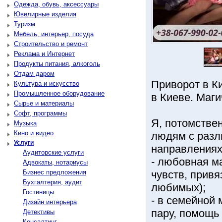
Одежда, обувь, аксессуары
Ювелирные изделия
Туризм
Мебель, интерьер, посуда
Строительство и ремонт
Реклама и Интернет
Продукты питания, алкоголь
Отдам даром
Приворот в К
Культура и искусство
Промышленное оборудование
в Киеве. Маги
Сырье и материалы
Софт, программы
Я, потомстве
Музыка
Кино и видео
людям с разл
Услуги
направлениях 
Аудиторские услуги
- любовная ма
Адвокаты, нотариусы
Бизнес предложения
чувств, привя
Бухгалтерия, аудит
любимых);
Гостиницы
- в семейной 
Дизайн интерьера
пару, помощь
Детективы
Консалтинг