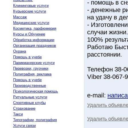
- помощь в сн
Клининговые услуги
- денежные ри
Курьерские услуги
на удачу в де
Массаж
Медицинские услуги
- Изготовлени
Косметика, парфюмерия
случаи жизни.
Курсы и Обучение
100% результа
Обработка информации
Организация праздников
Работаю Быст
Охрана
расстоянии.
Помощь в учебе
Парикмахерские услуги
Телефон 38-0
Перевозки, грузчики
Полиграфия, реклама
Viber 38-067-
Помощь в учебе
Производственные
Психологическая помощь
e-mail:
написа
Ритуальные услуги
Спортивные клубы
Удалить объявл
Страхование
Такси
Удалить объявле
Типографии, полиграфия
Услуги связи