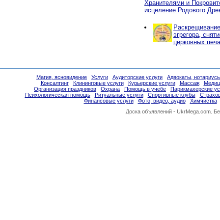
Хранителями и Покровит
исцеление Родового Дре
Раскрещивание,
эгрегора, снят
церковных печа
Магия, ясновидение
Услуги
Аудиторские услуги
Адвокаты, нотариус
Консалтинг
Клининговые услуги
Курьерские услуги
Массаж
Медиц
Организация праздников
Охрана
Помощь в учебе
Парикмахерские ус
Психологическая помощь
Ритуальные услуги
Спортивные клубы
Страхо
Финансовые услуги
Фото, видео, аудио
Химчистка
Доска объявлений -
UkrMega.com
. Б