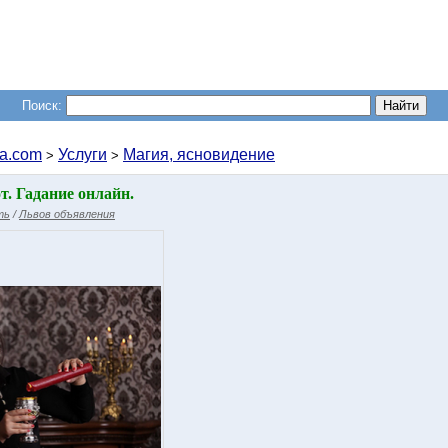
Поиск:
a.com
Услуги
Магия, ясновидение
>
>
. Гадание онлайн.
ть
/
Львов объявления