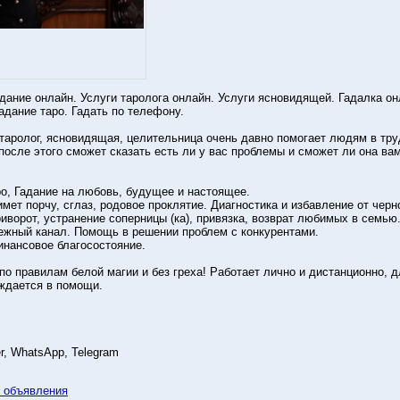
дание онлайн. Услуги таролога онлайн. Услуги ясновидящей. Гадалка он
адание таро. Гадать по телефону.
аролог, ясновидящая, целительница очень давно помогает людям в тру
 после этого сможет сказать есть ли у вас проблемы и сможет ли она ва
аро, Гадание на любовь, будущее и настоящее.
имет порчу, сглаз, родовое проклятие. Диагностика и избавление от черн
ворот, устранение соперницы (ка), привязка, возврат любимых в семью
ежный канал. Помощь в решении проблем с конкурентами.
Финансовое благосостояние.
по правилам белой магии и без греха! Работает лично и дистанционно, 
ждается в помощи.
r, WhatsApp, Telegram
у объявления