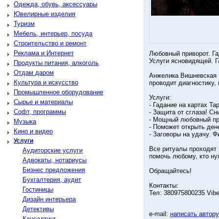
Одежда, обувь, аксессуары
Ювелирные изделия
Туризм
Мебель, интерьер, посуда
Строительство и ремонт
Реклама и Интернет
Любовный приворот. Га
Услуги ясновидящей. Г
Продукты питания, алкоголь
Отдам даром
Анжелика Вишневская т
Культура и искусство
проводит диагностику,
Промышленное оборудование
Услуги:
Сырье и материалы
- Гадание на картах Т
Софт, программы
- Защита от сглаза! Сн
- Мощный любовный при
Музыка
- Поможет открыть ден
Кино и видео
- Заговоры на удачу. 
Услуги
Все ритуалы проходят 
Аудиторские услуги
помочь любому, кто ну
Адвокаты, нотариусы
Бизнес предложения
Обращайтесь!
Бухгалтерия, аудит
Контакты:
Гостиницы
Тел: 380975800235 Vibe
Дизайн интерьера
Детективы
e-mail:
написать автор
Консалтинг