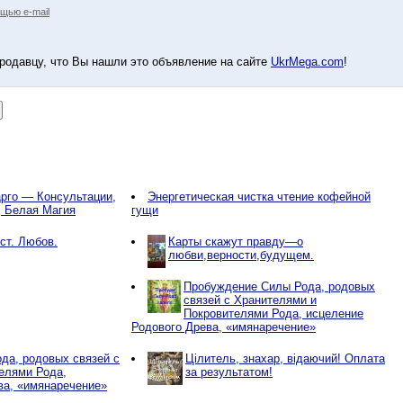
щью e-mail
родавцу, что Вы нашли это объявление на сайте
UkrMega.com
!
рго — Консультации,
Энергетическая чистка чтение кофейной
, Белая Магия
гущи
ст. Любов.
Карты скажут правду—о
любви,верности,будущем.
Пробуждение Силы Рода, родовых
связей с Хранителями и
Покровителями Рода, исцеление
Родового Древа, «имянаречение»
да, родовых связей с
Цілитель, знахар, відаючий! Оплата
елями Рода,
за результатом!
ва, «имянаречение»