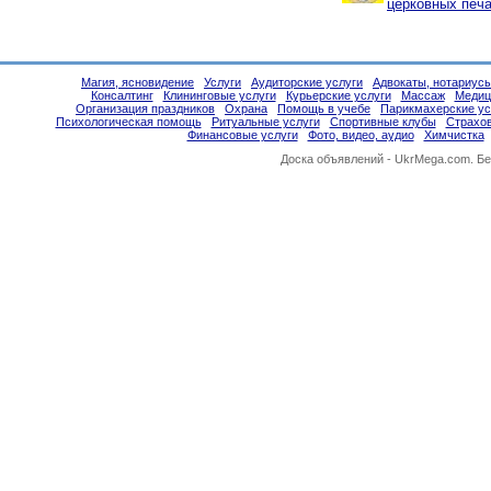
церковных печа
Магия, ясновидение
Услуги
Аудиторские услуги
Адвокаты, нотариус
Консалтинг
Клининговые услуги
Курьерские услуги
Массаж
Медиц
Организация праздников
Охрана
Помощь в учебе
Парикмахерские ус
Психологическая помощь
Ритуальные услуги
Спортивные клубы
Страхо
Финансовые услуги
Фото, видео, аудио
Химчистка
Доска объявлений -
UkrMega.com
. Б