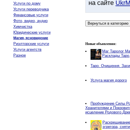
на сайте
UkrM
Услуги по дому
Услуги переводчика
Финансовые услуги
Фото, видео, аудио
Химчистка
Юридические услуги
Магия, ясновидение
Риэлторские услуги
Новые объявления:
Услуги агентств
Маг Таролог Ма
Разное
Расклады Таро
Таро. Очищення. Захи
Услуга магия дорого
Пробуждение Силы Ро
Хранителями и Покровит
исцеление Родового Дре
Раскрещивание,
эгрегора, снят