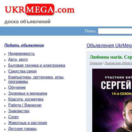
доска объявлений
Поиск:
Подать объявление
Объявления UkrMeg
Недвижимость
Любовна магія. Сер
Авто, мото
Украина
/
Львовская облас
Бытовая техника и электроника
Средства связи
Компьютеры, оргтехника, игры,
программы
Обучение
Здоровье и медицина
Красота, косметика
Работа / Вакансии
Знакомства
Спорт
Животные и растения
Детские товары