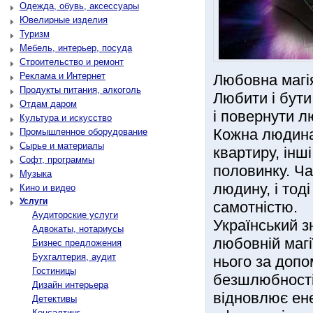
Одежда, обувь, аксессуары
Ювелирные изделия
Туризм
Мебель, интерьер, посуда
Строительство и ремонт
Реклама и Интернет
Любовна магія
Продукты питания, алкоголь
Любити і бути
Отдам даром
і повернути 
Культура и искусство
Кожна людина
Промышленное оборудование
Сырье и материалы
квартиру, інш
Софт, программы
половинку. Ча
Музыка
людину, і тоді
Кино и видео
Услуги
самотністю.
Аудиторские услуги
Український з
Адвокаты, нотариусы
любовній магі
Бизнес предложения
Бухгалтерия, аудит
нього за допо
Гостиницы
безшлюбності,
Дизайн интерьера
відновлює ене
Детективы
Консалтинг