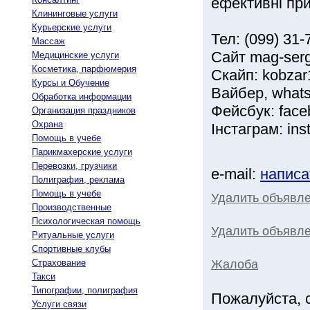
ефективні при
Клининговые услуги
Курьерские услуги
Тел: (099) 31-
Массаж
Сайт mag-ser
Медицинские услуги
Косметика, парфюмерия
Скайп: kobzar
Курсы и Обучение
Вайбер, what
Обработка информации
Фейсбук: fac
Организация праздников
Охрана
Інстаграм: ins
Помощь в учебе
Парикмахерские услуги
Перевозки, грузчики
e-mail:
написа
Полиграфия, реклама
Помощь в учебе
Удалить объявл
Производственные
Психологическая помощь
Удалить объявле
Ритуальные услуги
Спортивные клубы
Жалоба
Страхование
Такси
Типографии, полиграфия
Пожалуйста, 
Услуги связи