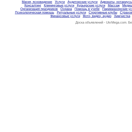
Магия, ясновидение
Услуги
Аудиторские услуги
Адвокаты, нотариус
Консалтинг
Клининговые услуги
Курьерские услуги
Массаж
Медиц
Организация праздников
Охрана
Помощь в учебе
Парикмахерские ус
Психологическая помощь
Ритуальные услуги
Спортивные клубы
Страхо
Финансовые услуги
Фото, видео, аудио
Химчистка
Доска объявлений -
UkrMega.com
. Б