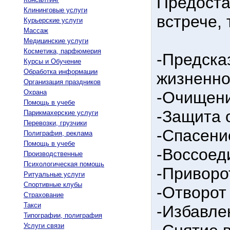
Предоста
Клининговые услуги
встрече, 
Курьерские услуги
Массаж
Медицинские услуги
Косметика, парфюмерия
-Предска
Курсы и Обучение
Обработка информации
жизненно
Организация праздников
Охрана
-Очищени
Помощь в учебе
-Защита 
Парикмахерские услуги
Перевозки, грузчики
-Спасени
Полиграфия, реклама
Помощь в учебе
-Воссоед
Производственные
Психологическая помощь
-Приворо
Ритуальные услуги
Спортивные клубы
-Отворот
Страхование
Такси
-Избавле
Типографии, полиграфия
Услуги связи