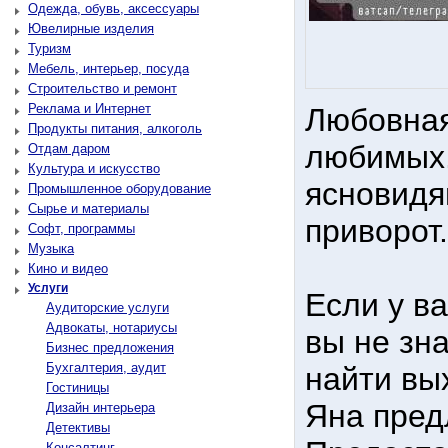
Одежда, обувь, аксессуары
Ювелирные изделия
Туризм
Мебель, интерьер, посуда
Строительство и ремонт
Реклама и Интернет
Любовная
Продукты питания, алкоголь
любимых.
Отдам даром
Культура и искусство
ясновидя
Промышленное оборудование
Сырье и материалы
приворот
Софт, программы
Музыка
Кино и видео
Услуги
Если у ва
Аудиторские услуги
Адвокаты, нотариусы
вы не зна
Бизнес предложения
Бухгалтерия, аудит
найти вы
Гостиницы
Яна пред
Дизайн интерьера
Детективы
Консалтинг