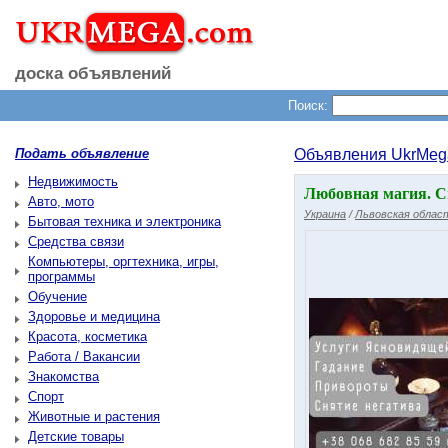
доска объявлений
Поиск:
Подать объявление
Объявления UkrMeg
Недвижимость
Любовная магия. Сн
Авто, мото
Украина
/
Львовская облас
Бытовая техника и электроника
Средства связи
Компьютеры, оргтехника, игры,
программы
Обучение
Здоровье и медицина
Красота, косметика
Работа / Вакансии
Знакомства
Спорт
Животные и растения
Детские товары