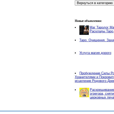
Новые объявления:
Маг Таролог Ма
Расклады Таро
Таро. Очищення. Захи
Услуга магия дорого
Пробуждение Силы Ро
Хранителями и Покровит
исцеление Родового Дре
Раскрещивание,
эгрегора, снят
церковных печа