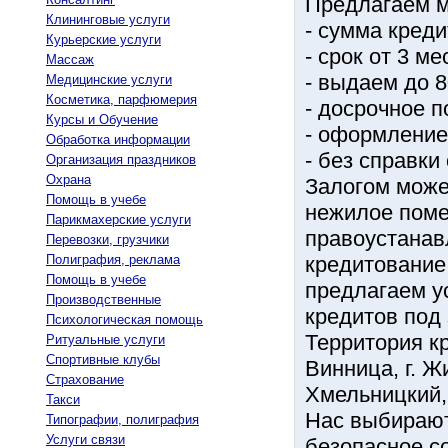
Предлагаем м
Клининговые услуги
- сумма креди
Курьерские услуги
- срок от 3 ме
Массаж
- выдаем до 
Медицинские услуги
Косметика, парфюмерия
- досрочное 
Курсы и Обучение
- оформление 
Обработка информации
- без справки
Организация праздников
Охрана
Залогом може
Помощь в учебе
нежилое поме
Парикмахерские услуги
правоустанав
Перевозки, грузчики
Полиграфия, реклама
кредитование
Помощь в учебе
предлагаем у
Производственные
кредитов под
Психологическая помощь
Территория кр
Ритуальные услуги
Спортивные клубы
Винница, г. Жи
Страхование
Хмельницкий, 
Такси
Нас выбирают
Типографии, полиграфия
Услуги связи
безопасное с