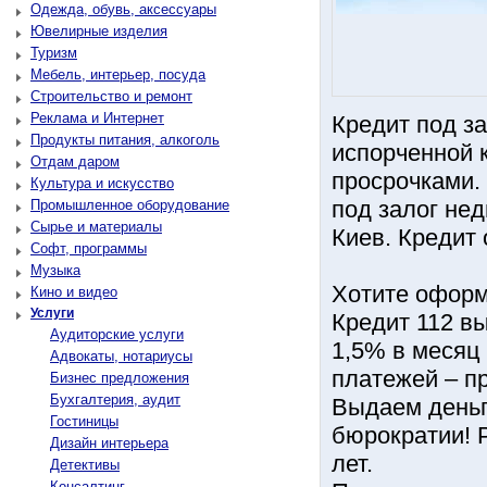
Одежда, обувь, аксессуары
Ювелирные изделия
Туризм
Мебель, интерьер, посуда
Строительство и ремонт
Реклама и Интернет
Кредит под за
Продукты питания, алкоголь
испорченной к
Отдам даром
просрочками.
Культура и искусство
под залог нед
Промышленное оборудование
Сырье и материалы
Киев. Кредит 
Софт, программы
Музыка
Хотите оформ
Кино и видео
Услуги
Кредит 112 в
Аудиторские услуги
1,5% в месяц 
Адвокаты, нотариусы
платежей – п
Бизнес предложения
Бухгалтерия, аудит
Выдаем деньг
Гостиницы
бюрократии! 
Дизайн интерьера
лет.
Детективы
Консалтинг