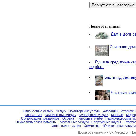
Новые объявления:
Дам в долг с
Списание дол
Лучшие кредитные ка
подбор.
Кошти під застав
Частный займ
Финансовые услуги
Услуги
Аудиторские услуги
Адвокаты, нотариус
Консалтинг
Клининговые услуги
Курьерские услуги
Массаж
Медиц
Организация праздников
Охрана
Помощь в учебе
Парикмахерские ус
Психологическая помощь
Ритуальные услуги
Спортивные клубы
Страхо
Фото, видео, аудио
Химчистка
Юридические услуги
Доска объявлений -
UkrMega.com
. Б