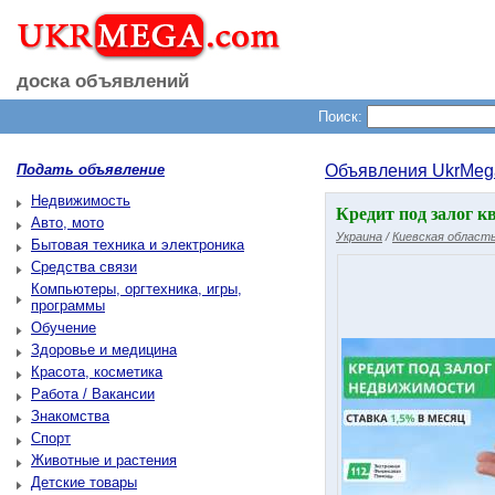
доска объявлений
Поиск:
Подать объявление
Объявления UkrMeg
Недвижимость
Кредит под залог к
Авто, мото
Украина
/
Киевская област
Бытовая техника и электроника
Средства связи
Компьютеры, оргтехника, игры,
программы
Обучение
Здоровье и медицина
Красота, косметика
Работа / Вакансии
Знакомства
Спорт
Животные и растения
Детские товары