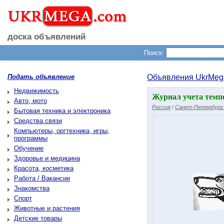
доска объявлений
Поиск:
Подать объявление
Объявления UkrMeg
Недвижимость
Журнал учета темп
Авто, мото
Россия
/
Санкт-Петербург 
Бытовая техника и электроника
Средства связи
Компьютеры, оргтехника, игры,
программы
Обучение
Здоровье и медицина
Красота, косметика
Работа / Вакансии
Знакомства
Спорт
Животные и растения
Детские товары