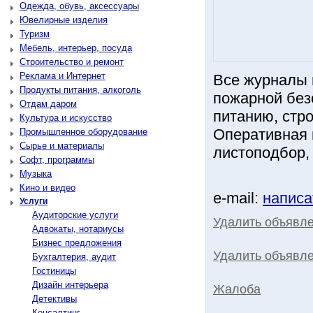
Одежда, обувь, аксессуары
Ювелирные изделия
Туризм
Мебель, интерьер, посуда
Строительство и ремонт
Реклама и Интернет
Все журналы 
Продукты питания, алкоголь
пожарной без
Отдам даром
питанию, стро
Культура и искусство
Оперативная 
Промышленное оборудование
Сырье и материалы
листоподбор,
Софт, программы
Музыка
Кино и видео
e-mail:
написа
Услуги
Аудиторские услуги
Удалить объявл
Адвокаты, нотариусы
Бизнес предложения
Удалить объявле
Бухгалтерия, аудит
Гостиницы
Дизайн интерьера
Жалоба
Детективы
Консалтинг