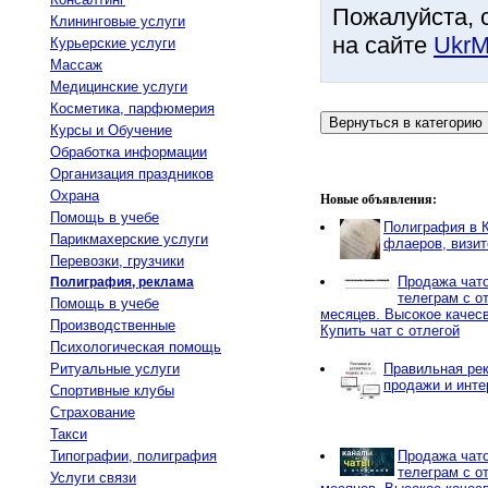
Пожалуйста, 
Клининговые услуги
на сайте
UkrM
Курьерские услуги
Массаж
Медицинские услуги
Косметика, парфюмерия
Курсы и Обучение
Обработка информации
Организация праздников
Охрана
Новые объявления:
Помощь в учебе
Полиграфия в К
Парикмахерские услуги
флаеров, визит
Перевозки, грузчики
Продажа чато
Полиграфия, реклама
телеграм с от
Помощь в учебе
месяцев. Высокое качес
Производственные
Купить чат с отлегой
Психологическая помощь
Ритуальные услуги
Правильная рек
продажи и инте
Спортивные клубы
Страхование
Такси
Типографии, полиграфия
Продажа чато
телеграм с от
Услуги связи