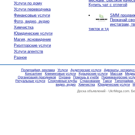
месяцев. Высокое качес
Услуги по дому
Купить чат с отлегой
Услуги переводчика
Финансовые услуги
SMM продвиж
Прокачай сво
Фото, видео, аудио
инстаграм, тв
Химчистка
тикток и тд
Юридические услуги
Магия, ясновидение
Риэлторские услуги
Услуги агентств
Разное
Полиграфия, реклама
Услуги
Аудиторские услуги
Адвокаты, нотариу
Консалтинг
Клининговые услуги
Курьерские услуги
Массаж
Медиц
Организация праздников
Охрана
Помощь в учебе
Парикмахерские услу
Ритуальные услуги
Спортивные клубы
Страхование
Такси
Типографии,
видео, аудио
Химчистка
Юридические услуги
М
Доска объявлений -
UkrMega.com
. Б