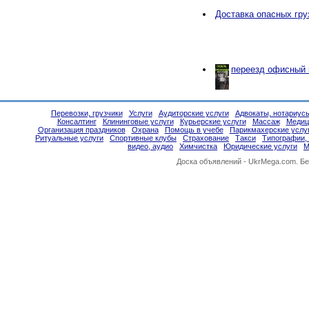
Доставка опасных гру
переезд офисный 
Перевозки, грузчики
Услуги
Аудиторские услуги
Адвокаты, нотариус
Консалтинг
Клининговые услуги
Курьерские услуги
Массаж
Медиц
Организация праздников
Охрана
Помощь в учебе
Парикмахерские услу
Ритуальные услуги
Спортивные клубы
Страхование
Такси
Типографии,
видео, аудио
Химчистка
Юридические услуги
М
Доска объявлений -
UkrMega.com
. Б