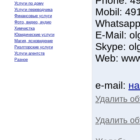
Phone: 4
Услуги по дому
Mobil: 4
Услуги переводчика
Финансовые услуги
Whatsapp
Фото, видео, аудио
Химчистка
E-Mail: ol
Юридические услуги
Магия, ясновидение
Skype: olg
Риэлторские услуги
Услуги агентств
Web: www.
Разное
e-mail:
на
Удалить о
Удалить об