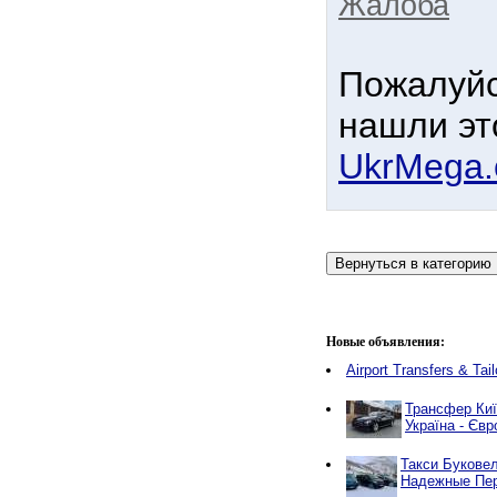
Жалоба
Пожалуйс
нашли эт
UkrMega
Новые объявления:
Airport Transfers & Tai
Трансфер Київ
Україна - Євр
Такси Буковел
Надежные Пер