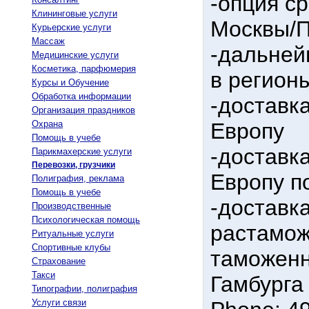
-опция ср
Клининговые услуги
Москвы/П
Курьерские услуги
Массаж
-дальней
Медицинские услуги
Косметика, парфюмерия
в регион
Курсы и Обучение
Обработка информации
-доставка
Организация праздников
Охрана
Европу
Помощь в учебе
-доставк
Парикмахерские услуги
Перевозки, грузчики
Европу п
Полиграфия, реклама
Помощь в учебе
-доставка
Производственные
Психологическая помощь
растамож
Ритуальные услуги
Спортивные клубы
таможенн
Страхование
Такси
Гамбурга
Типографии, полиграфия
Услуги связи