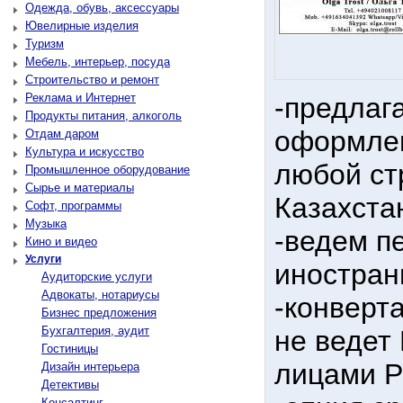
Одежда, обувь, аксессуары
Ювелирные изделия
Туризм
Мебель, интерьер, посуда
Строительство и ремонт
Реклама и Интернет
-предлаг
Продукты питания, алкоголь
оформлен
Отдам даром
Культура и искусство
любой ст
Промышленное оборудование
Сырье и материалы
Казахста
Софт, программы
Музыка
-ведем п
Кино и видео
Услуги
иностран
Аудиторские услуги
Адвокаты, нотариусы
-конверта
Бизнес предложения
Бухгалтерия, аудит
не ведет
Гостиницы
лицами Р
Дизайн интерьера
Детективы
Консалтинг