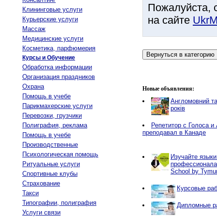
Пожалуйста, 
Клининговые услуги
на сайте
UkrM
Курьерские услуги
Массаж
Медицинские услуги
Косметика, парфюмерия
Курсы и Обучение
Обработка информации
Организация праздников
Охрана
Новые объявления:
Помощь в учебе
Англомовний та
Парикмахерские услуги
років
Перевозки, грузчики
Полиграфия, реклама
Репетитор с Голоса и 
преподавал в Канаде
Помощь в учебе
Производственные
Психологическая помощь
Изучайте языки
Ритуальные услуги
профессионалам
School by Tymur 
Спортивные клубы
Страхование
Курсовые раб
Такси
Типографии, полиграфия
Дипломные ра
Услуги связи