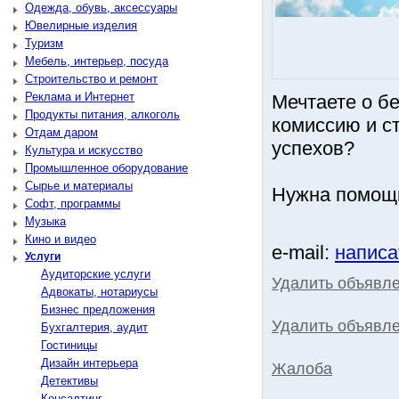
Одежда, обувь, аксессуары
Ювелирные изделия
Туризм
Мебель, интерьер, посуда
Строительство и ремонт
Реклама и Интернет
Мечтаете о б
Продукты питания, алкоголь
комиссию и с
Отдам даром
успехов?
Культура и искусство
Промышленное оборудование
Сырье и материалы
Нужна помощь
Софт, программы
Музыка
Кино и видео
e-mail:
написа
Услуги
Аудиторские услуги
Удалить объявл
Адвокаты, нотариусы
Бизнес предложения
Удалить объявле
Бухгалтерия, аудит
Гостиницы
Дизайн интерьера
Жалоба
Детективы
Консалтинг