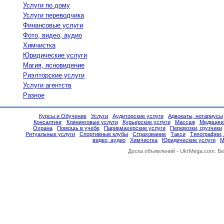
Услуги по дому
Услуги переводчика
Финансовые услуги
Фото, видео, аудио
Химчистка
Юридические услуги
Магия, ясновидение
Риэлторские услуги
Услуги агентств
Разное
Курсы и Обучение
Услуги
Аудиторские услуги
Адвокаты, нотариусы
Консалтинг
Клининговые услуги
Курьерские услуги
Массаж
Медицинс
Охрана
Помощь в учебе
Парикмахерские услуги
Перевозки, грузчики
Ритуальные услуги
Спортивные клубы
Страхование
Такси
Типографии,
видео, аудио
Химчистка
Юридические услуги
М
Доска объявлений -
UkrMega.com
. Б