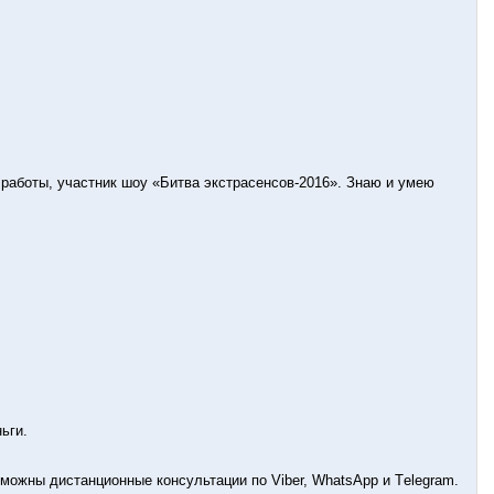
работы, участник шoу «Битва экcтpaceнcoв-2016». Знаю и умею
ьги.
зможны дистанционные консультации по Vibеr, WhаtsАрр и Tеlеgrаm.