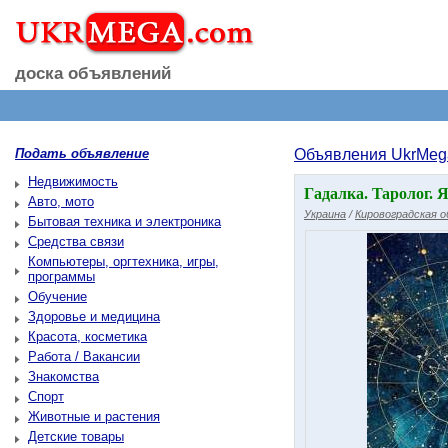
доска объявлений
Подать объявление
Объявления UkrMeg
Недвижимость
Гaдaлкa. Tapoлoг.
Авто, мото
Украина
/
Кировоградская 
Бытовая техника и электроника
Средства связи
Компьютеры, оргтехника, игры,
программы
Обучение
Здоровье и медицина
Красота, косметика
Работа / Вакансии
Знакомства
Спорт
Животные и растения
Детские товары