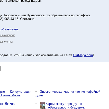
еве. Возможен выезд на дом.
 Tapoлoга и/или Нумepoлoга, то обращайтесь по телефону.
068) 963-43-13. Светлана.
у объявления
ощью пароля
щью e-mail
родавцу, что Вы нашли это объявление на сайте
UkrMega.com
!
рго — Консультации,
Энергетическая чистка чтение кофейной
, Белая Магия
гущи
ст. Любов.
Карты скажут правду—о
любви,верности,будущем.