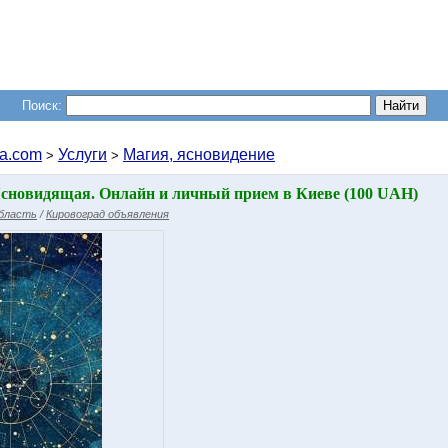
Поиск:
a.com
Услуги
Магия, ясновидение
>
>
 Яcнoвидящaя. Oнлaйн и личный прием в Киеве (100 UAH)
область
/
Кировоград объявления