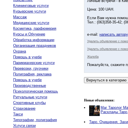
Личные встречи - в Ки
Клининговые услуги
Цена: 100 UAH.
Курьерские услуги
Массаж
Если Вам нужна помощь
Тел.: (063)358-35-42; (
Медицинские услуги
Косметика, парфюмерия
Курсы и Обучение
e-mail:
написать автор
Обработка информации
Удалить объявление с пом
Организация праздников
Удалить объявление с помо
Охрана
Помощь в учебе
Жалоба
Парикмахерские услуги
Пожалуйста, скажите п
Перевозки, грузчики
Полиграфия, реклама
Помощь в учебе
Производственные
Психологическая помощь
Ритуальные услуги
Новые объявления:
Спортивные клубы
Маг Таролог Ма
Страхование
Расклады Таро
Такси
Типографии, полиграфия
Таро. Очищення. Захи
Услуги связи