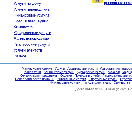
церковных печа
Услуги по дому
Услуги переводчика
Финансовые услуги
Фото, видео, аудио
Химчистка
Юридические услуги
Магия, ясновидение
Риэлторские услуги
Услуги агентств
Разное
Магия, ясновидение
Услуги
Аудиторские услуги
Адвокаты, нотариус
Консалтинг
Клининговые услуги
Курьерские услуги
Массаж
Медиц
Организация праздников
Охрана
Помощь в учебе
Парикмахерские ус
Психологическая помощь
Ритуальные услуги
Спортивные клубы
Страхо
Финансовые услуги
Фото, видео, аудио
Химчистка
Доска объявлений -
UkrMega.com
. Б