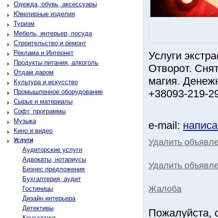
Одежда, обувь, аксессуары
Ювелирные изделия
Туризм
Мебель, интерьер, посуда
Строительство и ремонт
Реклама и Интернет
Услуги экстра
Продукты питания, алкоголь
Отворот. Сня
Отдам даром
магия. Денеж
Культура и искусство
+38093-219-29
Промышленное оборудование
Сырье и материалы
Софт, программы
Музыка
e-mail:
написа
Кино и видео
Услуги
Удалить объявл
Аудиторские услуги
Адвокаты, нотариусы
Удалить объявле
Бизнес предложения
Бухгалтерия, аудит
Жалоба
Гостиницы
Дизайн интерьера
Детективы
Пожалуйста, 
Консалтинг