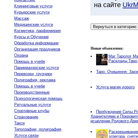
на сайте
UkrM
Клининговые услуги
Курьерские услуги
Массаж
Медицинские услуги
Косметика, парфюмерия
Курсы и Обучение
Обработка информации
Новые объявления:
Организация праздников
Охрана
Маг Таролог Ма
Расклады Таро
Помощь в учебе
Парикмахерские услуги
Таро. Очищення. Захи
Перевозки, грузчики
Полиграфия, реклама
Помощь в учебе
Услуга магия дорого
Производственные
Психологическая помощь
Ритуальные услуги
Спортивные клубы
Пробуждение Силы Ро
Хранителями и Покровит
Страхование
исцеление Родового Дре
Такси
Типографии, полиграфия
Раскрещивание,
Услуги связи
эгрегора, снят