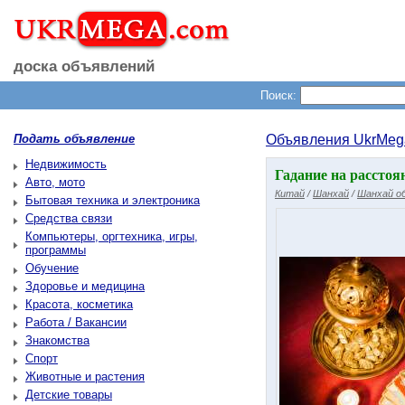
доска объявлений
Поиск:
Подать объявление
Объявления UkrMeg
Недвижимость
Гадание на расстоя
Авто, мото
Китай
/
Шанхай
/
Шанхай о
Бытовая техника и электроника
Средства связи
Компьютеры, оргтехника, игры,
программы
Обучение
Здоровье и медицина
Красота, косметика
Работа / Вакансии
Знакомства
Спорт
Животные и растения
Детские товары