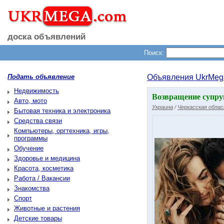
доска объявлений
Поиск:
Подать объявление
Объявления UkrMeg
Недвижимость
Возвращение супру
Авто, мото
Украина
/
Черкасская обла
Бытовая техника и электроника
Средства связи
Компьютеры, оргтехника, игры,
программы
Обучение
Здоровье и медицина
Красота, косметика
Работа / Вакансии
Знакомства
Спорт
Животные и растения
Детские товары