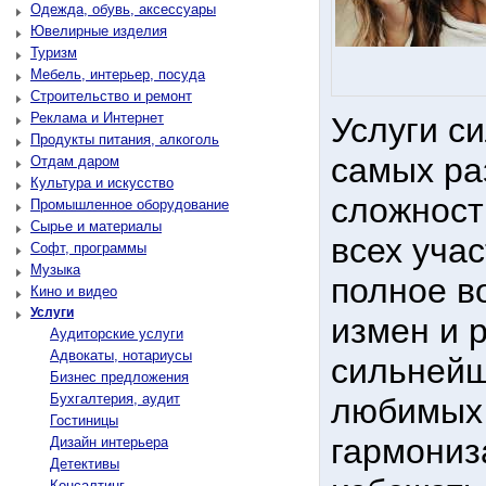
Одежда, обувь, аксессуары
Ювелирные изделия
Туризм
Мебель, интерьер, посуда
Строительство и ремонт
Реклама и Интернет
Услуги с
Продукты питания, алкоголь
самых ра
Отдам даром
Культура и искусство
сложност
Промышленное оборудование
Сырье и материалы
всех уча
Софт, программы
Музыка
полное в
Кино и видео
Услуги
измен и 
Аудиторские услуги
Адвокаты, нотариусы
сильнейш
Бизнес предложения
Бухгалтерия, аудит
любимых 
Гостиницы
гармониз
Дизайн интерьера
Детективы
Консалтинг