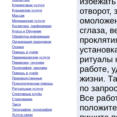
избежать
Клининговые услуги
отворот, 
Курьерские услуги
Массаж
омоложен
Медицинские услуги
Косметика, парфюмерия
сглаза, в
Курсы и Обучение
Обработка информации
проклятия
Организация праздников
Охрана
установк
Помощь в учебе
ритуалы 
Парикмахерские услуги
Перевозки, грузчики
работе, у
Полиграфия, реклама
Помощь в учебе
жизни. Т
Производственные
Психологическая помощь
по запрос
Ритуальные услуги
Спортивные клубы
Все рабо
Страхование
Такси
положите
Типографии, полиграфия
Услуги связи