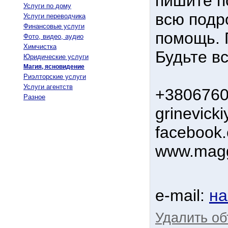
пишите п
Услуги по дому
всю подр
Услуги переводчика
Финансовые услуги
помощь. 
Фото, видео, аудио
Химчистка
Будьте в
Юридические услуги
Магия, ясновидение
Риэлторские услуги
Услуги агентств
+3806760
Разное
grinevic
facebook.
www.maggr
e-mail:
на
Удалить о