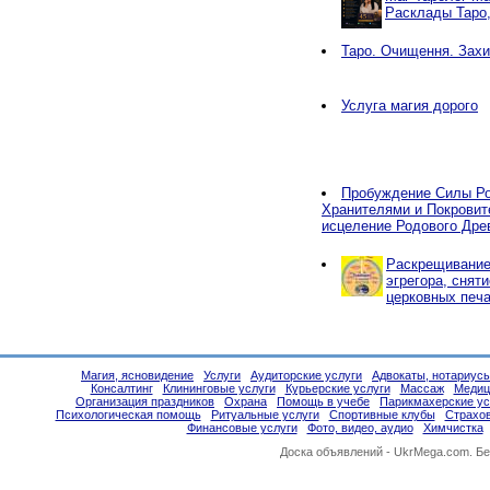
Расклады Таро
Таро. Очищення. Захи
Услуга магия дорого
Пробуждение Силы Ро
Хранителями и Покровит
исцеление Родового Дре
Раскрещивание,
эгрегора, снят
церковных печа
Магия, ясновидение
Услуги
Аудиторские услуги
Адвокаты, нотариус
Консалтинг
Клининговые услуги
Курьерские услуги
Массаж
Медиц
Организация праздников
Охрана
Помощь в учебе
Парикмахерские ус
Психологическая помощь
Ритуальные услуги
Спортивные клубы
Страхо
Финансовые услуги
Фото, видео, аудио
Химчистка
Доска объявлений -
UkrMega.com
. Б