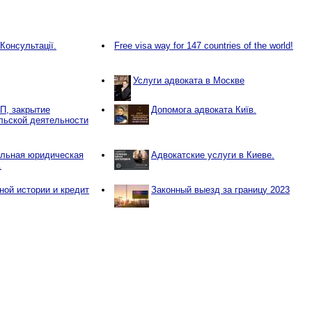
Консультації.
Free visa way for 147 countries of the world!
Услуги адвоката в Москве
П, закрытие
Допомога адвоката Київ.
льской деятельности
льная юридическая
Адвокатские услуги в Киеве.
.
ной истории и кредит
Законный выезд за границу 2023