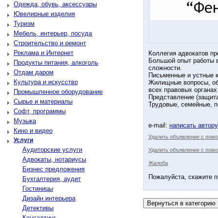
Одежда, обувь, аксессуары
Ювелирные изделия
Туризм
Мебель, интерьер, посуда
Строительство и ремонт
Реклама и Интернет
Коллегия адвокатов п
Большой опыт работы в
Продукты питания, алкоголь
сложности.
Отдам даром
Письменные и устные к
Культура и искусство
Жилищные вопросы, об
всех правовых органах
Промышленное оборудование
Представление (защита
Сырье и материалы
Трудовые, семейные, п
Софт, программы
Музыка
e-mail:
написать автор
Кино и видео
Удалить объявление с пом
Услуги
Аудиторские услуги
Удалить объявление с помо
Адвокаты, нотариусы
Жалоба
Бизнес предложения
Пожалуйста, скажите п
Бухгалтерия, аудит
Гостиницы
Дизайн интерьера
Детективы
Консалтинг