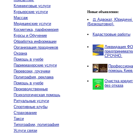
Клининговые услуги
Курьерские услуги
Новые объявления:
Массаж
⚖️ Адвокат, Юридичні 
Медицинские услуги
(Безкоштовно).
Косметика, парфюмерия
Кадастровые работы
Курсы и Обучение
Обработка информации
Ликвидация ФО
Организация праздников
предпринимате
Охрана
СРОЧНО.
Помощь в учебе
Парикмахерские услуги
Профессиона
помощь Киев
Перевозки, грузчики
Полиграфия, реклама
Очистка кредит
Помощь в учебе
без отказа
Производственные
Психологическая помощь
Ритуальные услуги
Спортивные клубы
Страхование
Такси
Типографии, полиграфия
Услуги связи