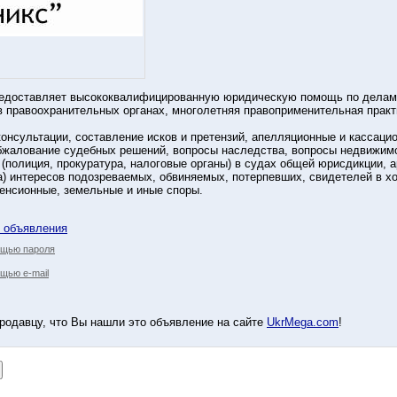
редоставляет высококвалифицированную юридическую помощь по делам 
 правоохранительных органах, многолетняя правоприменительная прак
онсультации, составление исков и претензий, апелляционные и кассаци
жалование судебных решений, вопросы наследства, вопросы недвижимос
 (полиция, прокуратура, налоговые органы) в судах общей юрисдикции, 
) интересов подозреваемых, обвиняемых, потерпевших, свидетелей в хо
енсионные, земельные и иные споры.
у объявления
ощью пароля
щью e-mail
родавцу, что Вы нашли это объявление на сайте
UkrMega.com
!