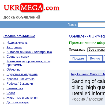
доска объявлений
Поиск:
Подать объявление
Объявления UkrMeg
Недвижимость
Промышленное обору
Авто, мото
Показывать:
Бытовая техника и электроника
Средства связи
Продам
Куплю
Компьютеры, оргтехника, игры,
программы
Обучение
buy Caluanie Muelear Oxi
Здоровье и медицина
Красота, косметика
Sanding of calu
Работа / Вакансии
oiling, high q
Знакомства
Detailed inform
Спорт
Животные и растения
Россия
/
Москва 
Детские товары