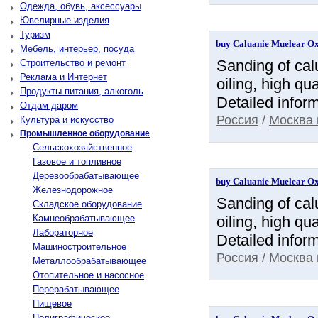
Одежда, обувь, аксессуары
Ювелирные изделия
Туризм
buy Caluanie Muelear Oxi
Мебель, интерьер, посуда
Sanding of calu
Строительство и ремонт
Реклама и Интернет
oiling, high q
Продукты питания, алкоголь
Detailed inform
Отдам даром
Россия
/
Москва 
Культура и искусство
Промышленное оборудование
Сельскохозяйственное
Газовое и топливное
Деревообрабатывающее
buy Caluanie Muelear Oxi
Железнодорожное
Sanding of calu
Складское оборудование
Камнеобрабатывающее
oiling, high q
Лабораторное
Detailed inform
Машиностроительное
Россия
/
Москва 
Металлообрабатывающее
Отопительное и насосное
Перерабатывающее
Пищевое
Полиграфическое