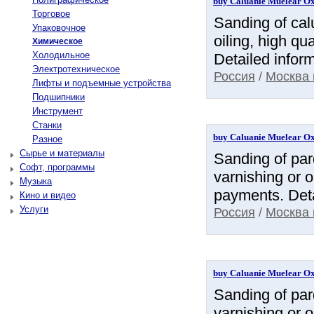
buy Caluanie Muelear Oxi
Торговое
Sanding of calu
Упаковочное
oiling, high q
Химическое
Холодильное
Detailed inform
Электротехническое
Россия
/
Москва 
Лифты и подъемные устройства
Подшипники
Инструмент
Станки
buy Caluanie Muelear Oxi
Разное
Сырье и материалы
Sanding of parq
Софт, программы
varnishing or o
Музыка
payments. Deta
Кино и видео
Услуги
Россия
/
Москва 
buy Caluanie Muelear Oxi
Sanding of parq
varnishing or o