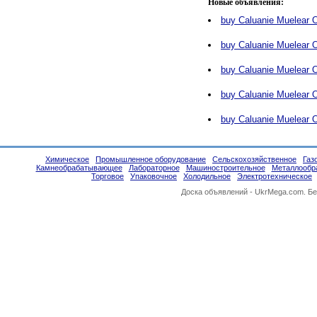
Новые объявления:
buy Caluanie Muelear O
buy Caluanie Muelear O
buy Caluanie Muelear O
buy Caluanie Muelear O
buy Caluanie Muelear O
Химическое
Промышленное оборудование
Сельскохозяйственное
Газ
Камнеобрабатывающее
Лабораторное
Машиностроительное
Металлообр
Торговое
Упаковочное
Холодильное
Электротехническое
Доска объявлений -
UkrMega.com
. Б