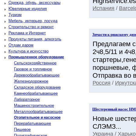
Highservice.es
Одежда, обувь, аксессуары
Испания
/
Barcel
Ювелирные изделия
Туризм
Мебель, интерьер, посуда
Строительство и ремонт
Реклама и Интернет
Зпчасти к рижскому ди
Продукты питания, алкоголь
Предлагаем с
Отдам даром
2ч8,5/11 и 4ч
Культура и искусство
Промышленное оборудование
стартеры,ген
Сельскохозяйственное
поршневые, ф
Газовое и топливное
Отправка во в
Деревообрабатывающее
Железнодорожное
Россия
/
Иркутск
Складское оборудование
Камнеобрабатывающее
Лабораторное
Машиностроительное
Шестеренный насос НМШ
Металлообрабатывающее
Новые шестер
Отопительное и насосное
Перерабатывающее
СЛЭМЗ...
Пищевое
Украина
/
Харько
Полиграфическое