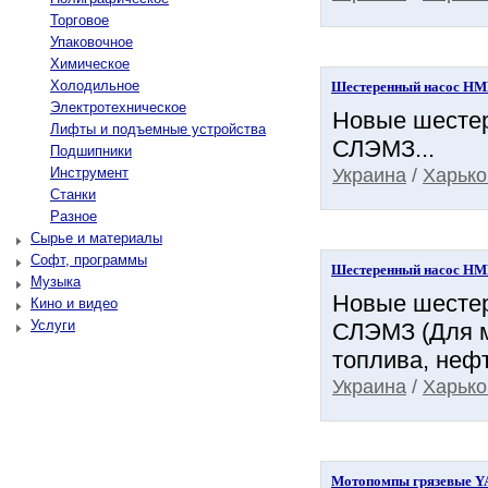
Торговое
Упаковочное
Химическое
Холодильное
Шестеренный насос НМШ
Электротехническое
Новые шестер
Лифты и подъемные устройства
СЛЭМЗ...
Подшипники
Украина
/
Харько
Инструмент
Станки
Разное
Сырье и материалы
Софт, программы
Шестеренный насос НМШ
Музыка
Новые шестер
Кино и видео
Услуги
СЛЭМЗ (Для м
топлива, нефт
Украина
/
Харько
Мотопомпы грязевые Y