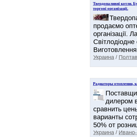
Твердопаливні котли. Б
торгові організації.
Твердопа
продаємо опто
організації. Л
Світлодіодне 
Виготовлення 
Украина
/
Полтав
Радиаторы отопления, 
Поставщик
дилером в
сравнить цен
варианты сот
50% от розни
Украина
/
Ивано-