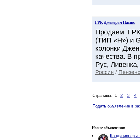
ГРК Дженерал Пампс
Продаем: ГР
(ТИП «H») и 
колонки Джен
качества. В п
Рус, Ливенка,
Россия
/
Пензенс
2
3
4
Страницы:
1
Подать объявление в ра
Новые объявления:
Кондиционеры. 