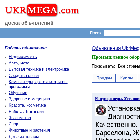
доска объявлений
Поиск:
Подать объявление
Объявления UkrMeg
Недвижимость
Промышленное оборуд
Авто, мото
Показывать:
Бытовая техника и электроника
Средства связи
Продам
Куплю
Компьютеры, оргтехника, игры,
программы
Обучение
Кондиционеры. Установк
Здоровье и медицина
Красота, косметика
Установка
Работа / Вакансии
Диагности
Знакомства
Качественно. 
Спорт
Животные и растения
Барселона, Жи
Детские товары