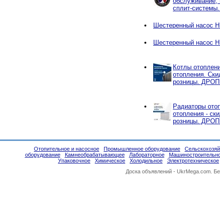
обслуживание, 
сплит-системы.
Шестеренный насос НМ
Шестеренный насос НМ
Котлы отоплен
отопления. Ски
розницы. ДРО
Радиаторы отоп
отопления - ск
розницы. ДРО
Отопительное и насосное
Промышленное оборудование
Сельскохозяй
оборудование
Камнеобрабатывающее
Лабораторное
Машиностроительн
Упаковочное
Химическое
Холодильное
Электротехническое
Доска объявлений -
UkrMega.com
. Б