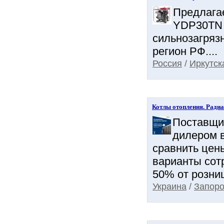
Предлага
YDP30TN 
сильнозагрязн
регион РФ....
Россия
/
Иркутск
Котлы отопления. Рад
Поставщик
дилером в
сравнить цен
варианты сот
50% от розни
Украина
/
Запоро