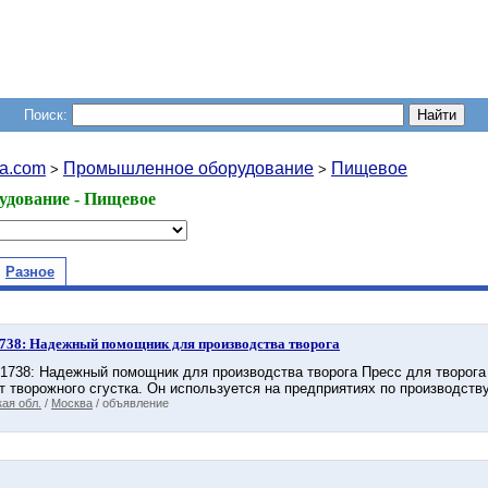
Поиск:
a.com
Промышленное оборудование
Пищевое
>
>
дование - Пищевое
Разное
1738: Надежный помощник для производства творога
.1738: Надежный помощник для производства творога Пресс для творога 
 творожного сгустка. Он используется на предприятиях по производству 
ая обл.
/
Москва
/ объявление