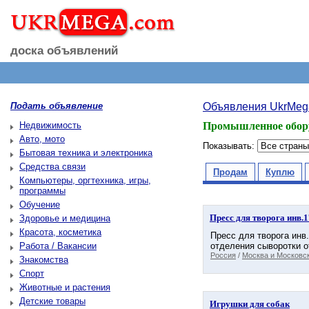
доска объявлений
Подать объявление
Объявления UkrMeg
Недвижимость
Промышленное обору
Авто, мото
Показывать:
Бытовая техника и электроника
Средства связи
Продам
Куплю
Компьютеры, оргтехника, игры,
программы
Обучение
Пресс для творога инв.
Здоровье и медицина
Красота, косметика
Пресс для творога инв
Работа / Вакансии
отделения сыворотки от
Россия
/
Москва и Московск
Знакомства
Спорт
Животные и растения
Детские товары
Игрушки для собак