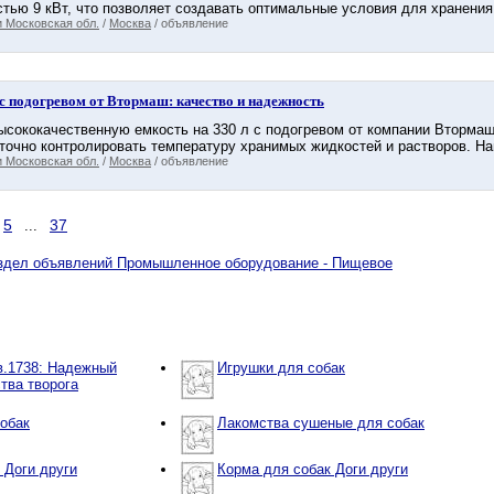
тью 9 кВт, что позволяет создавать оптимальные условия для хранения 
 Московская обл.
/
Москва
/ объявление
 с подогревом от Втормаш: качество и надежность
ысококачественную емкость на 330 л с подогревом от компании Вторма
 точно контролировать температуру хранимых жидкостей и растворов. На
 Московская обл.
/
Москва
/ объявление
5
37
...
аздел объявлений Промышленное оборудование - Пищевое
в.1738: Надежный
Игрушки для собак
тва творога
обак
Лакомства сушеные для собак
 Доги други
Корма для собак Доги други