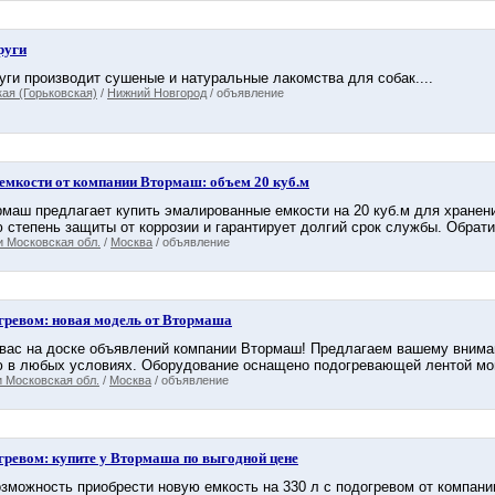
руги
уги производит сушеные и натуральные лакомства для собак....
ая (Горьковская)
/
Нижний Новгород
/ объявление
емкости от компании Втормаш: объем 20 куб.м
маш предлагает купить эмалированные емкости на 20 куб.м для хранен
 степень защиты от коррозии и гарантирует долгий срок службы. Обрати
и Московская обл.
/
Москва
/ объявление
огревом: новая модель от Втормаша
вас на доске объявлений компании Втормаш! Предлагаем вашему внимани
 в любых условиях. Оборудование оснащено подогревающей лентой мощн
 Московская обл.
/
Москва
/ объявление
огревом: купите у Втормаша по выгодной цене
озможность приобрести новую емкость на 330 л с подогревом от комп