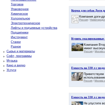
Торговое
Упаковочное
Корма для собак Доги д
Химическое
Компания доги-др
Холодильное
Россия
/
Нижегородск
Электротехническое
Лифты и подъемные устройства
Подшипники
Инструмент
Купить эмалированные 
Станки
Компания Втор
Разное
имеет высокую
Сырье и материалы
Россия
/
Москва 
Софт, программы
Музыка
Кино и видео
Емкость на 330 л с под
Услуги
Приветствуем 
использованию
Россия
/
Москва и
Емкость на 330 л с под
Не упустите в