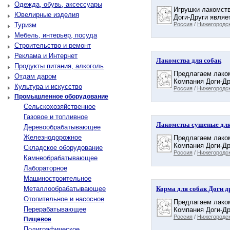
Одежда, обувь, аксессуары
Игрушки лакомств
Ювелирные изделия
Доги-Други являе
Туризм
Россия
/
Нижегородск
Мебель, интерьер, посуда
Строительство и ремонт
Реклама и Интернет
Лакомства для собак
Продукты питания, алкоголь
Предлагаем лаком
Отдам даром
Компания Доги-Др
Культура и искусство
Россия
/
Нижегородск
Промышленное оборудование
Сельскохозяйственное
Газовое и топливное
Лакомства сушеные для
Деревообрабатывающее
Железнодорожное
Предлагаем лаком
Компания Доги-Др
Складское оборудование
Россия
/
Нижегородск
Камнеобрабатывающее
Лабораторное
Машиностроительное
Металлообрабатывающее
Корма для собак Доги д
Отопительное и насосное
Предлагаем лаком
Перерабатывающее
Компания Доги-Др
Россия
/
Нижегородск
Пищевое
Полиграфическое