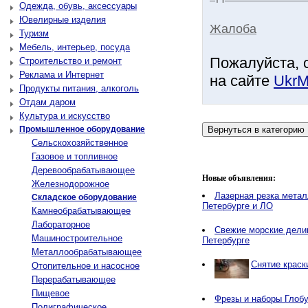
Одежда, обувь, аксессуары
Ювелирные изделия
Жалоба
Туризм
Мебель, интерьер, посуда
Пожалуйста, 
Строительство и ремонт
Реклама и Интернет
на сайте
UkrM
Продукты питания, алкоголь
Отдам даром
Культура и искусство
Промышленное оборудование
Сельскохозяйственное
Газовое и топливное
Деревообрабатывающее
Новые объявления:
Железнодорожное
Лазерная резка метал
Складское оборудование
Петербурге и ЛО
Камнеобрабатывающее
Лабораторное
Свежие морские делик
Машиностроительное
Петербурге
Металлообрабатывающее
Снятие краск
Отопительное и насосное
Перерабатывающее
Пищевое
Фрезы и наборы Глобу
Полиграфическое