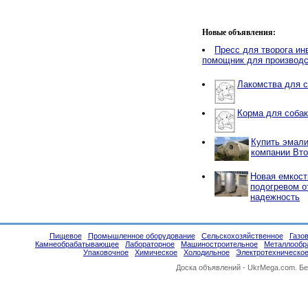
Новые объявления:
Пресс для творога ин
помощник для производс
Лакомства для с
Корма для собак
Купить эмали
компании Вто
Новая емкост
подогревом о
надежность
Пищевое
Промышленное оборудование
Сельскохозяйственное
Газо
Камнеобрабатывающее
Лабораторное
Машиностроительное
Металлообр
Упаковочное
Химическое
Холодильное
Электротехническо
Доска объявлений -
UkrMega.com
. Б