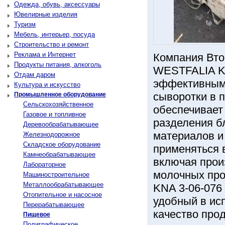
Одежда, обувь, аксессуары
Ювелирные изделия
Туризм
Мебель, интерьер, посуда
Строительство и ремонт
Реклама и Интернет
Компания Вто
Продукты питания, алкоголь
WESTFALIA KN
Отдам даром
эффективным 
Культура и искусство
сыворотки в 
Промышленное оборудование
Сельскохозяйственное
обеспечивает
Газовое и топливное
разделения б
Деревообрабатывающее
материалов и
Железнодорожное
Складское оборудование
применяться 
Камнеобрабатывающее
включая произ
Лабораторное
молочных про
Машиностроительное
Металлообрабатывающее
KNA 3-06-076
Отопительное и насосное
удобный в ис
Перерабатывающее
качество про
Пищевое
Полиграфическое