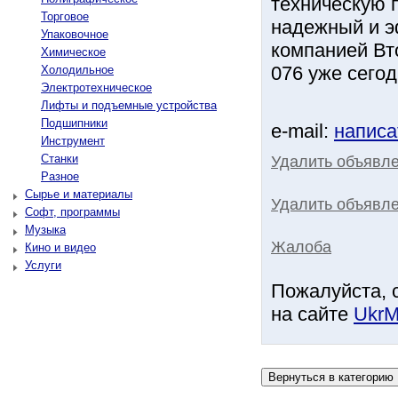
техническую 
Торговое
надежный и э
Упаковочное
компанией Вт
Химическое
076 уже сегод
Холодильное
Электротехническое
Лифты и подъемные устройства
Подшипники
e-mail:
написа
Инструмент
Станки
Удалить объявл
Разное
Сырье и материалы
Удалить объявле
Софт, программы
Музыка
Жалоба
Кино и видео
Услуги
Пожалуйста, 
на сайте
UkrM