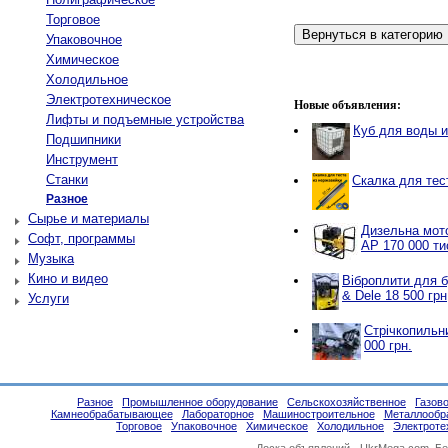
Торговое
Упаковочное
Химическое
Холодильное
Электротехническое
Новые объявления:
Лифты и подъемные устройства
Куб для воды 
Подшипники
Инструмент
Станки
Скалка для тес
Разное
Сырье и материалы
Дизельна мото
Софт, программы
AP 170 000 ти
Музыка
Кино и видео
Віброплити для б
& Dele 18 500 грн
Услуги
Стрічкопильн
000 грн.
Разное
Промышленное оборудование
Сельскохозяйственное
Газов
Камнеобрабатывающее
Лабораторное
Машиностроительное
Металлообр
Торговое
Упаковочное
Химическое
Холодильное
Электроте