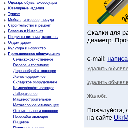
Одежда, обувь, аксессуары
Ювелирные изделия
Туризм
Мебель, интерьер, посуда
Строительство и ремонт
Реклама и Интернет
Скалки для р
Продукты питания, алкоголь
диаметр. Проч
Отдам даром
Культура и искусство
Промышленное оборудование
e-mail:
написа
Сельскохозяйственное
Газовое и топливное
Удалить объявл
Деревообрабатывающее
Железнодорожное
Удалить объявле
Складское оборудование
Камнеобрабатывающее
Лабораторное
Жалоба
Машиностроительное
Металлообрабатывающее
Пожалуйста, 
Отопительное и насосное
на сайте
UkrM
Перерабатывающее
Пищевое
Полиграфическое