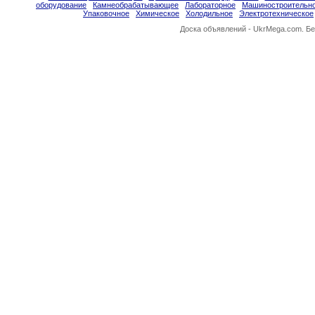
оборудование
Камнеобрабатывающее
Лабораторное
Машиностроительн
Упаковочное
Химическое
Холодильное
Электротехническое
Доска объявлений -
UkrMega.com
. Б