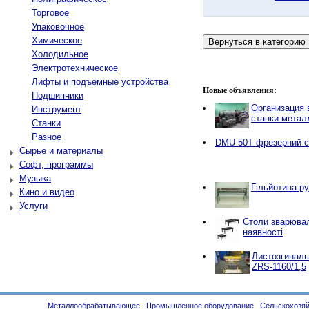
Торговое
Упаковочное
Химическое
Холодильное
Электротехническое
Лифты и подъемные устройства
Новые объявления:
Подшипники
Организация в
Инструмент
станки мета
Станки
Разное
DMU 50T фрезерний с
Сырье и материалы
Софт, программы
Музыка
Гільйотина ру
Кино и видео
Услуги
Столи зварювал
наявності
Листозгиналь
ZRS-1160/1,5
Металлообрабатывающее
Промышленное оборудование
Сельскохозяй