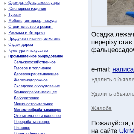
Одежда, обувь, аксессуары
Ювелирные изделия
Туризм
Мебель, интерьер, посуда
Строительство и ремонт
Реклама и Интернет
Осадка лежач
Продукты питания, алкоголь
перерізу ста
Отдам даром
фальцеосадоч
Культура и искусство
Промышленное оборудование
Сельскохозяйственное
e-mail:
написа
Газовое и топливное
Деревообрабатывающее
Удалить объявл
Железнодорожное
Складское оборудование
Камнеобрабатывающее
Удалить объявле
Лабораторное
Машиностроительное
Жалоба
Металлообрабатывающее
Отопительное и насосное
Перерабатывающее
Пожалуйста, 
Пищевое
на сайте
UkrM
Полиграфическое