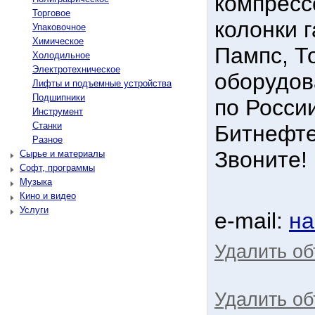
компресс
Торговое
колонки 
Упаковочное
Химическое
Пампс, То
Холодильное
Электротехническое
оборудов
Лифты и подъемные устройства
Подшипники
по Росси
Инструмент
Станки
Битнефтег
Разное
Звоните!
Сырье и материалы
Софт, программы
Музыка
Кино и видео
Услуги
e-mail:
на
Удалить о
Удалить об