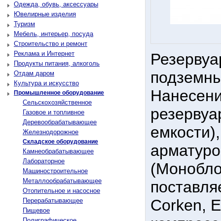
Одежда, обувь, аксессуары
Ювелирные изделия
Туризм
Мебель, интерьер, посуда
Строительство и ремонт
Реклама и Интернет
Резервуа
Продукты питания, алкоголь
подземны
Отдам даром
Культура и искусство
Нанесени
Промышленное оборудование
Сельскохозяйственное
резервуа
Газовое и топливное
Деревообрабатывающее
емкости)
Железнодорожное
Складское оборудование
арматуро
Камнеобрабатывающее
Лабораторное
(Монобло
Машиностроительное
Металлообрабатывающее
поставля
Отопительное и насосное
Corken, E
Перерабатывающее
Пищевое
Полиграфическое